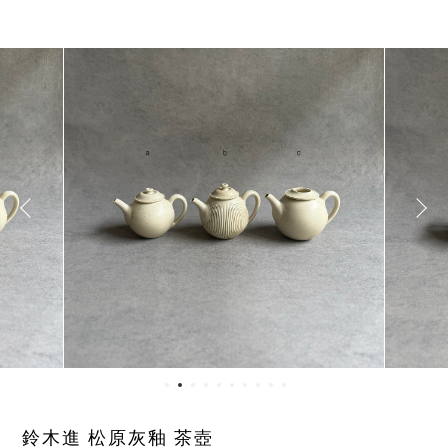
鈴木進 松原灰釉 茶壺