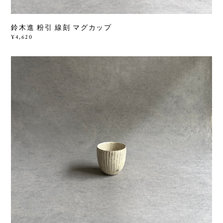
鈴木進 粉引 線刻 マグカップ
¥4,620