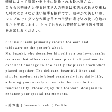
轆轤によって茶器や器を主に制作される鈴木進さん。
自らもお茶好きと仰る鈴木さんの茶器は水切れの良さや重ね
た時の収まりなど使い勝手も抜群です。細やかで美しい線、
シンプルでモダンな作風は日々の生活に溶け込み使い心地の
良さを実感します。 とっておきのお茶時間に寄り添う茶器
をお楽しみください。
Susumu Suzuki primarily creates tea ware and
tableware on the potter’s wheel.
Mr. Suzuki, who describes himself as a tea lover, crafts
tea ware that offers exceptional practicality—from its
excellent drainage to how neatly the pieces stack when
placed together. The delicate, beautiful lines and
simple, modern style blend seamlessly into daily life,
allowing you to truly appreciate their comfort and
functionality. Please enjoy this tea ware, designed to
enhance your special tea moments.
▪️ 鈴木進 ( Susumu Suzuki ) Profile