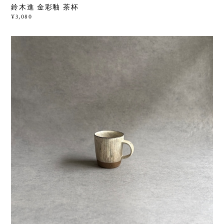
鈴木進 金彩釉 茶杯
¥3,080