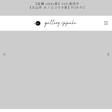
【徒爾 nikke展】web 販売中
【大山求 オノエコウタ展】8/28-9/2