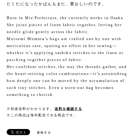
たくたになったかばんもまた、愛おしいのです。
Born in Mie Prefecture, she currently works in Osaka.
She joins pieces of linen fabric together, letting her
needle glide gently across the fabric.
Mutsumi Momota’s bags are crafted one by one with
meticulous care, sparing no effort in her sewing—
whether it’s applying sashiko stitches to the linen or
patching together pieces of fabric.
Her confident stitches, the way the threads gather, and
the heart-stirring color combinations—it’s astonishing
how deeply one can be moved by the accumulation of
such tiny stitches. Even a worn-out bag becomes
something to cherish.
※別途送料がかかります。
送料を確認する
※この商品は海外配送できる商品です。
通報する