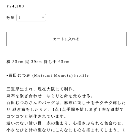
¥24,200
数量
カートに入れる
横 35cm 縦 39cm 持ち手 65cm
▪️百田むつみ (Mutsumi Momota) Profile
三重県生まれ、現在大阪にて制作。
麻布を繋ぎ合わせ、ゆらりと針を走らせる。
百田むつみさんのバッグは、麻布に刺し子をチクチク施した
り 継ぎ布をしたりと、1点1点手間を惜しまず丁寧な縫製で
コツコツと制作されています。
迷いのない縫い目、糸の集まり、心揺さぶられる色合わせ。
小さなひと針の重なりにこんなにも心を掴まれてしまう。く