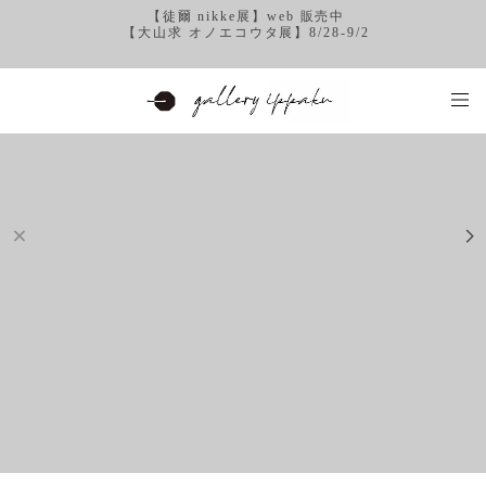
【徒爾 nikke展】web 販売中
【大山求 オノエコウタ展】8/28-9/2