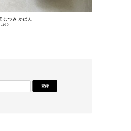
田むつみ かばん
4,200
登録