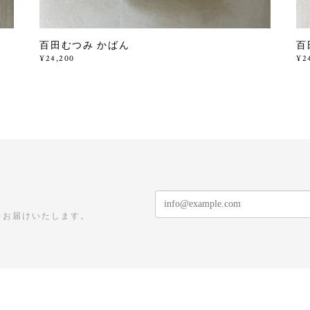
百田むつみ かばん
百
¥24,200
¥2
をお届けいたします。