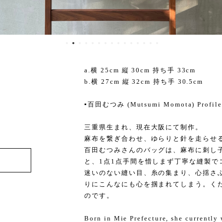
a.横 25cm 縦 30cm 持ち手 33cm
b.横 27cm 縦 32cm 持ち手 30.5cm
▪️百田むつみ (Mutsumi Momota) Profile
三重県生まれ、現在大阪にて制作。
麻布を繋ぎ合わせ、ゆらりと針を走らせ
百田むつみさんのバッグは、麻布に刺し
と、1点1点手間を惜しまず丁寧な縫製で
迷いのない縫い目、糸の集まり、心揺さ
りにこんなにも心を掴まれてしまう。く
のです。
Born in Mie Prefecture, she currently