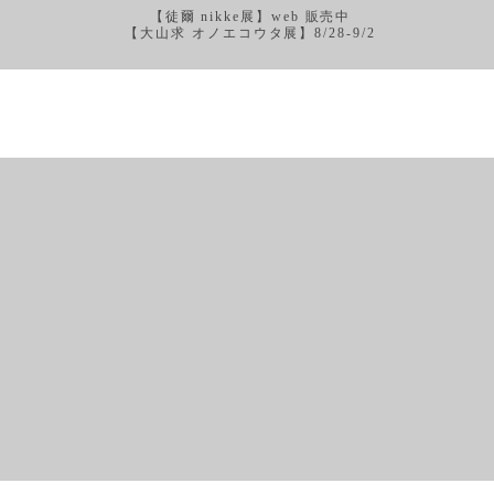
【徒爾 nikke展】web 販売中
【大山求 オノエコウタ展】8/28-9/2