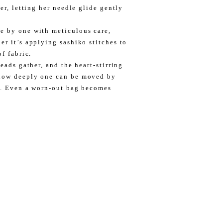
er, letting her needle glide gently
e by one with meticulous care,
r it’s applying sashiko stitches to
f fabric.
eads gather, and the heart-stirring
 how deeply one can be moved by
s. Even a worn-out bag becomes