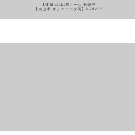
【徒爾 nikke展】web 販売中
【大山求 オノエコウタ展】8/28-9/2