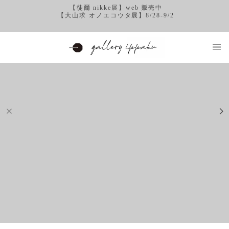
【徒爾 nikke展】web 販売中
【大山求 オノエコウタ展】8/28-9/2