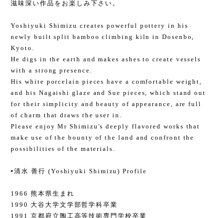
滋味深い作品をお楽しみ下さい。
Yoshiyuki Shimizu creates powerful pottery in his
newly built split bamboo climbing kiln in Dosenbo,
Kyoto.
He digs in the earth and makes ashes to create vessels
with a strong presence.
His white porcelain pieces have a comfortable weight,
and his Nagaishi glaze and Sue pieces, which stand out
for their simplicity and beauty of appearance, are full
of charm that draws the user in.
Please enjoy Mr Shimizu's deeply flavored works that
make use of the bounty of the land and confront the
possibilities of the materials.
▪️清水 善行 (Yoshiyuki Shimizu) Profile
1966 熊本県生まれ
1990 大谷大学文学部哲学科卒業
1991 京都府立陶工高等技術専門学校卒業