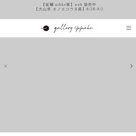
【徒爾 nikke展】web 販売中
【大山求 オノエコウタ展】8/28-9/2