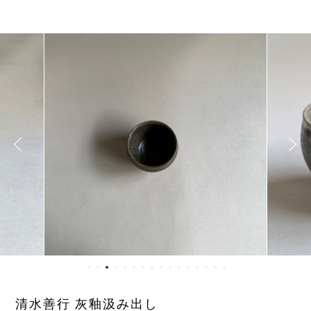
清水善行 灰釉汲み出し