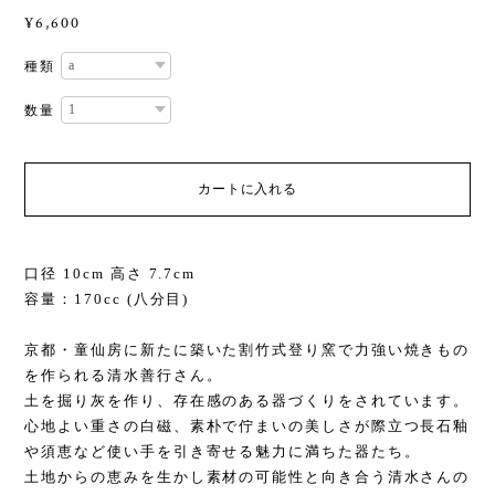
¥6,600
種類
数量
カートに入れる
口径 10cm 高さ 7.7cm
容量：170cc (八分目)
京都・童仙房に新たに築いた割竹式登り窯で力強い焼きもの
を作られる清水善行さん。
土を掘り灰を作り、存在感のある器づくりをされています。
心地よい重さの白磁、素朴で佇まいの美しさが際立つ長石釉
や須恵など使い手を引き寄せる魅力に満ちた器たち。
土地からの恵みを生かし素材の可能性と向き合う清水さんの