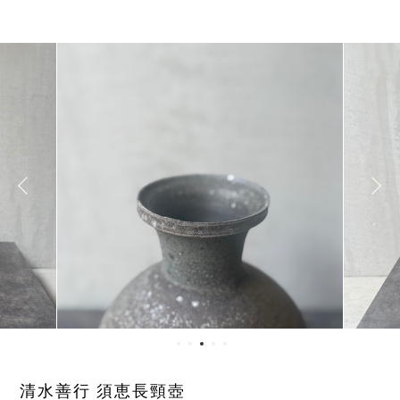
清水善行 須恵長頸壺