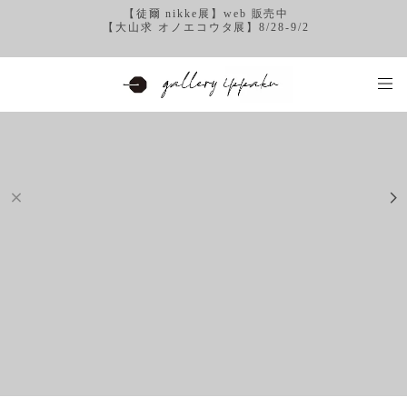
【徒爾 nikke展】web 販売中
【大山求 オノエコウタ展】8/28-9/2