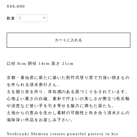
¥88,000
数量
カートに入れる
口径 8cm 胴径 14cm 高さ 21cm
京都・童仙房に新たに築いた割竹式登り窯で力強い焼きもの
を作られる清水善行さん。
土を掘り灰を作り、存在感のある器づくりをされています。
心地よい重さの白磁、素朴で佇まいの美しさが際立つ長石釉
や須恵など使い手を引き寄せる魅力に満ちた器たち。
土地からの恵みを生かし素材の可能性と向き合う清水さんの
滋味深い作品をお楽しみ下さい。
Yoshiyuki Shimizu creates powerful pottery in his