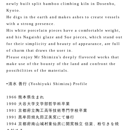
newly built split bamboo climbing kiln in Dosenbo,
Kyoto.
He digs in the earth and makes ashes to create vessels
with a strong presence.
His white porcelain pieces have a comfortable weight,
and his Nagaishi glaze and Sue pieces, which stand out
for their simplicity and beauty of appearance, are full
of charm that draws the user in.
Please enjoy Mr Shimizu's deeply flavored works that
make use of the bounty of the land and confront the
possibilities of the materials.
▪️清水 善行 (Yoshiyuki Shimizu) Profile
1966 熊本県生まれ
1990 大谷大学文学部哲学科卒業
1991 京都府立陶工高等技術専門学校卒業
1991 黒牟田焼丸田正美窯にて修行
1994 京都府南山城村童仙房に開窯独立 信楽、粉引きを焼