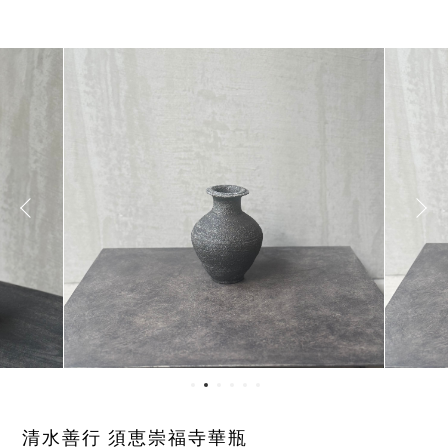
清水善行 須恵崇福寺華瓶