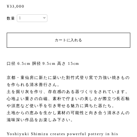
¥33,000
数量
カートに入れる
口径 6.5cm 胴径 9.5cm 高さ 15cm
京都・童仙房に新たに築いた割竹式登り窯で力強い焼きもの
を作られる清水善行さん。
土を掘り灰を作り、存在感のある器づくりをされています。
心地よい重さの白磁、素朴で佇まいの美しさが際立つ長石釉
や須恵など使い手を引き寄せる魅力に満ちた器たち。
土地からの恵みを生かし素材の可能性と向き合う清水さんの
滋味深い作品をお楽しみ下さい。
Yoshiyuki Shimizu creates powerful pottery in his