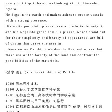
newly built split bamboo climbing kiln in Dosenbo,
Kyoto.
He digs in the earth and makes ashes to create vessels
with a strong presence.
His white porcelain pieces have a comfortable weight,
and his Nagaishi glaze and Sue pieces, which stand out
for their simplicity and beauty of appearance, are full
of charm that draws the user in.
Please enjoy Mr Shimizu's deeply flavored works that
make use of the bounty of the land and confront the
possibilities of the materials.
▪️清水 善行 (Yoshiyuki Shimizu) Profile
1966 熊本県生まれ
1990 大谷大学文学部哲学科卒業
1991 京都府立陶工高等技術専門学校卒業
1991 黒牟田焼丸田正美窯にて修行
1994 京都府南山城村童仙房に開窯独立 信楽、粉引きを焼