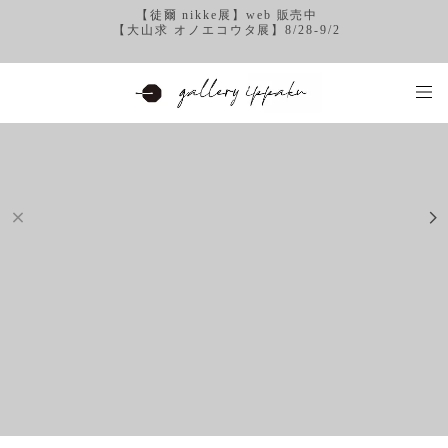
【徒爾 nikke展】web 販売中
【大山求 オノエコウタ展】8/28-9/2