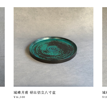
城﨑月甫 研出切立八寸盆
城
¥16,500
¥1