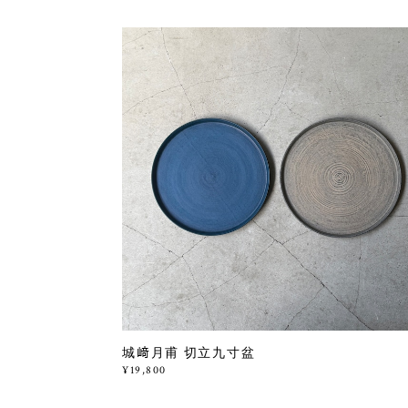
城﨑月甫 切立九寸盆
¥19,800