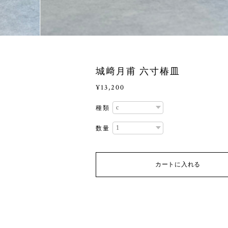
城﨑月甫 六寸椿皿
¥13,200
種類
数量
カートに入れる