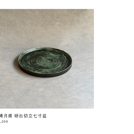
﨑月甫 研出切立七寸盆
3,200