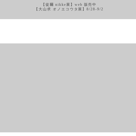
【徒爾 nikke展】web 販売中
【大山求 オノエコウタ展】8/28-9/2