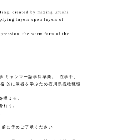
nting, created by mixing urushi
plying layers upon layers of
mpression, the warm form of the
大学 ミャンマー語学科卒業。 在学中、
格 的に漆器を学ぶため石川県挽物轆轤
房を構える。
作を行う。
。
く前に予めご了承ください