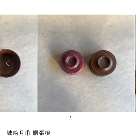
城﨑月甫 胴張椀