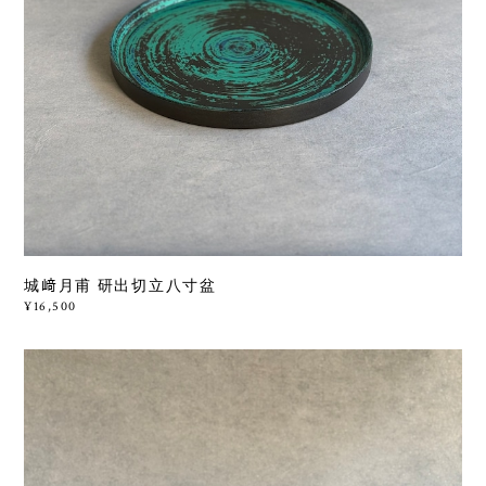
城﨑月甫 研出切立八寸盆
¥16,500