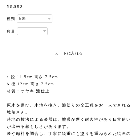
¥8,800
種類
数量
カートに入れる
a.径 11.5cm 高さ 7.5cm
b.径 12cm 高さ 7.5cm
材質：ケヤキ 漆仕上
原木を選び、木地を挽き、漆塗りの全工程をお一人でされる
城﨑さん。
蒔地の技法による漆器は、塗膜が硬く耐久性があり日常使い
が出来る頼もしさがあります。
漆や顔料を調合し、丁寧に幾重にも塗りを重ねられた絵画の