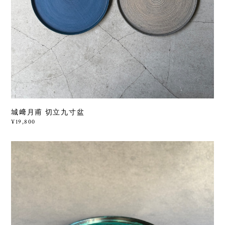
城﨑月甫 切立九寸盆
¥19,800