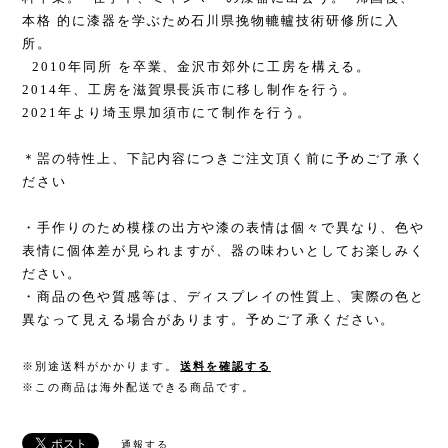
本格 的に漆器を学ぶため石川県挽物轆轤技術研修所に入
所。
2010年同所 を卒業、金沢市郊外に工房を構える。
2014年、工房を滋賀県長浜市に移し制作を行う。
2021年より埼玉県加須市にて制作を行う。
＊噐の特性上、下記内容につきご注文頂く前に予めご了承く
ださい
・手作りのため模様の出方や漆の表情は個々で異なり、色や
表情に個体差が見られますが、器の味わいとしてお楽しみく
ださい。
・商品の色や質感等は、ディスプレイの性質上、実際の色と
異なって見える場合があります。予めご了承ください。
※別途送料がかかります。
送料を確認する
※この商品は海外配送できる商品です。
通報する