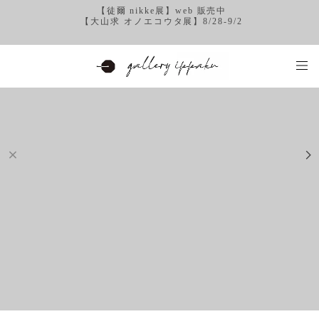
【徒爾 nikke展】web 販売中
【大山求 オノエコウタ展】8/28-9/2