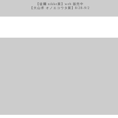
【徒爾 nikke展】web 販売中
【大山求 オノエコウタ展】8/28-9/2