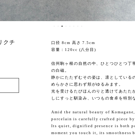
リクチ
口径 8cm 高さ 7.5cm
容量：120cc (八分目)
信州駒ヶ根の自然の中、ひとつひとつ丁
の白磁。
静かにたたずむその姿は、凛としている
めらかさに思わず頬がゆるみます。
光を受けるたびほんのりと透けてあたた
しにすっと馴染み、いつもの食卓を特別
Amid the natural beauty of Komagane,
porcelain is carefully crafted piece by
Its quiet, dignified presence is both
moment you touch it, its smoothness b