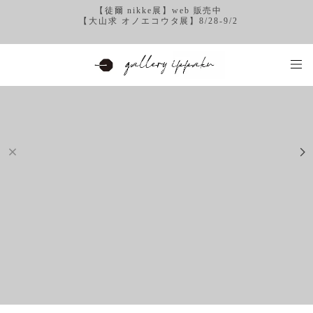
【徒爾 nikke展】web 販売中
【大山求 オノエコウタ展】8/28-9/2