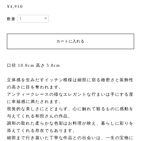
¥4,950
数量
カートに入れる
口径 10.8cm 高さ 5.8cm
立体感を生みだすイッチン模様は細部に宿る緻密さと装飾性
の高さに目を奪われます。
アンティークレースの様なエレガントな佇まいは手にする度
に幸福感に満たされます。
視覚的な美しさにとどまらず、心に触れて観るものに感動を
与えてくれる和田さんの作品。
調和の取れた柔らかな色彩はお料理が映え、暮らしに彩りを
添えてくれる存在でもあります。
細部まで行き届いた丁寧な作品との出会いは、一生の宝物に