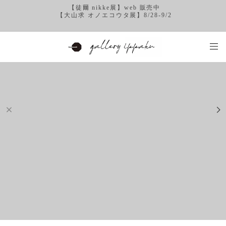
【徒爾 nikke展】web 販売中
【大山求 オノエコウタ展】8/28-9/2