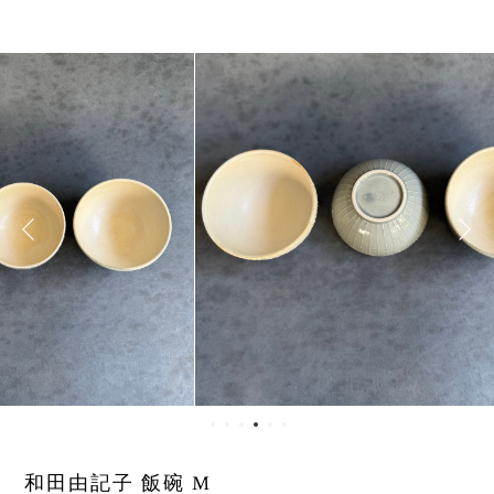
和田由記子 飯碗 M