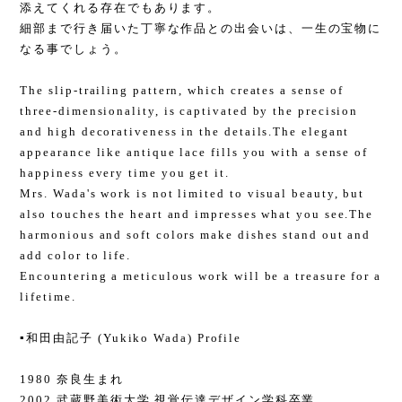
添えてくれる存在でもあります。
細部まで行き届いた丁寧な作品との出会いは、一生の宝物に
なる事でしょう。
The slip-trailing pattern, which creates a sense of
three-dimensionality, is captivated by the precision
and high decorativeness in the details.The elegant
appearance like antique lace fills you with a sense of
happiness every time you get it.
Mrs. Wada's work is not limited to visual beauty, but
also touches the heart and impresses what you see.The
harmonious and soft colors make dishes stand out and
add color to life.
Encountering a meticulous work will be a treasure for a
lifetime.
▪️和田由記子 (Yukiko Wada) Profile
1980 奈良生まれ
2002 武蔵野美術大学 視覚伝達デザイン学科卒業