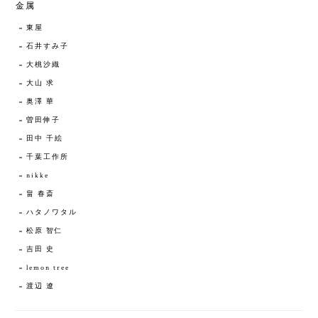
金属
東屋
石井すみ子
大桃沙織
大山 求
奥澤 華
曽田伸子
田中 千絵
千葉工作所
nikke
畠 春斎
ハタノワタル
松原 智仁
吉田 史
lemon tree
渡辺 遼