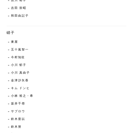
吉川 裕子
吉田 崇昭
和田由記子
硝子
東屋
五十嵐智一
今村知佐
小川 郁子
小川 真由子
金津沙矢香
キム ドンヒ
小林 裕之・希
坂井千尋
サブロウ
鈴木亜以
鈴木努