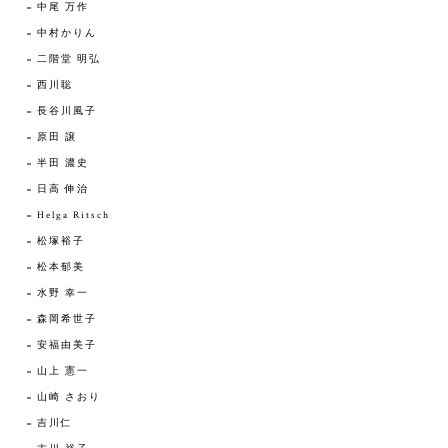
中尾 万作
中村かりん
二階堂 明弘
西川聡
長谷川風子
原田 譲
半田 濃史
日高 伸治
Helga Ritsch
松塚裕子
松本郁美
水野 幸一
森岡希世子
安福由美子
山上 憲一
山崎 さおり
吉川仁