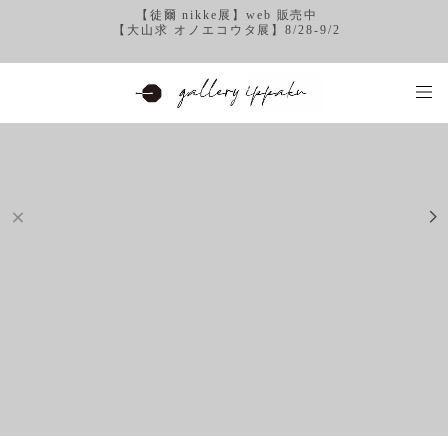
【徒爾 nikke展】web 販売中
【大山求 オノエコウタ展】8/28-9/2