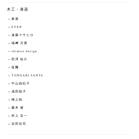
木工・漆器
東屋
EVEN
遠藤マサヒロ
城﨑 月甫
shimoo design
田澤 祐介
徒爾
TONGARI SANTA
中山由紀子
成田聡子
樋上純
藤本 健
村上 圭一
吉田欣司