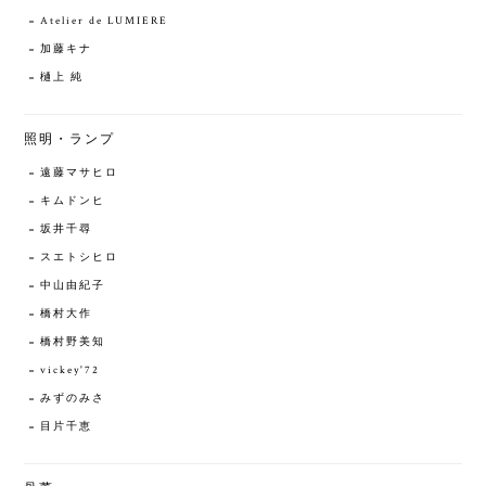
Atelier de LUMIERE
加藤キナ
樋上 純
照明・ランプ
遠藤マサヒロ
キムドンヒ
坂井千尋
スエトシヒロ
中山由紀子
橋村大作
橋村野美知
vickey'72
みずのみさ
目片千恵