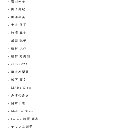
曽田伸子
田子美紀
田添琴英
土井 朋子
時澤 真美
成田 聡子
橋村 大作
橋村 野美知
vickey'72
藤井友梨香
松下 高文
MARu Glass
みずのみさ
目片千恵
Mellow Glass
ko-ma 柳原 麻衣
ヤマノネ硝子