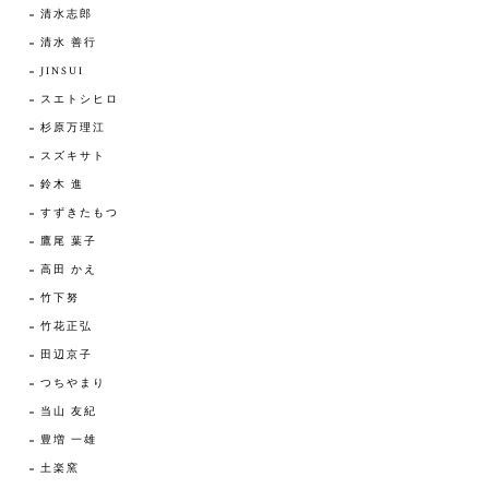
清水志郎
清水 善行
JINSUI
スエトシヒロ
杉原万理江
スズキサト
鈴木 進
すずきたもつ
鷹尾 葉子
高田 かえ
竹下努
竹花正弘
田辺京子
つちやまり
当山 友紀
豊増 一雄
土楽窯