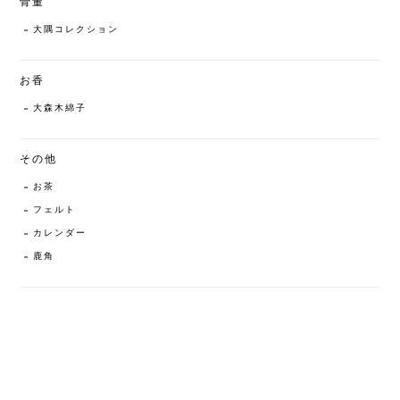
骨董
大隅コレクション
お香
大森木綿子
その他
お茶
フェルト
カレンダー
鹿角