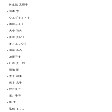
伊集院 真理子
池本 惣一
ウエダキヨアキ
梅田かん子
大中 和典
沖澤 真紀子
オノエコウタ
加藤 あゐ
加藤祥孝
叶谷 真一郎
菊地 勝
木下 和美
熊本 充子
鯉江良二
坂井千尋
境 道一
塩鶴 るりこ