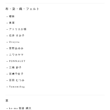
布・染・織・フェルト
曖昧
東屋
アトリエか猫
石井 すみ子
Ovejita
菅野あゆみ
ニワカヤマ
PONNALET
三橋 妙子
宮﨑千佐子
百田 むつみ
Yumemibag
革
ko-ma 朝倉 綱大