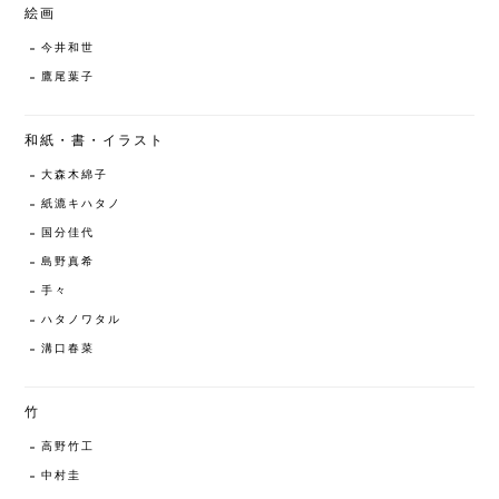
絵画
今井和世
鷹尾葉子
和紙・書・イラスト
大森木綿子
紙漉キハタノ
国分佳代
島野真希
手々
ハタノワタル
溝口春菜
竹
高野竹工
中村圭