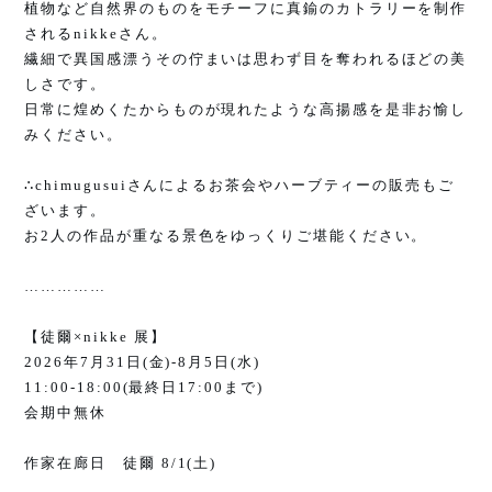
植物など自然界のものをモチーフに真鍮のカトラリーを制作
される
nikke
さん。
繊細で異国感漂うその佇まいは思わず目を奪われるほどの美
しさです。
日常に煌めくたからものが現れたような高揚感を是非お愉し
みください。
∴chimugusui
さんによるお茶会やハーブティーの販売もご
ざいます。
お
2
人の作品が重なる景色をゆっくりご堪能ください。
……………
【徒爾
×nikke
展】
2026
年
7
月
31
日
(
金
)-8
月
5
日
(
水
)
11:00-18:00(
最終日
17:00
まで
)
会期中無休
作家在廊日 徒爾
8/1(
土
)