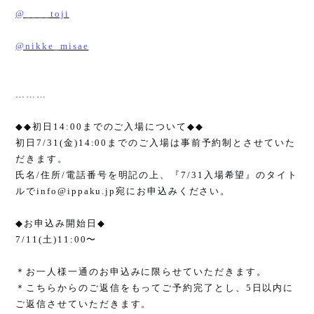
@____toji
@nikke_misae
………
◆◆
初日
14:00
までのご入場について
◆◆
初日
7/31(
金
)14:00
までのご入場は事前予約制とさせていた
だきます。
氏名
/
住所
/
電話番号を明記の上、『
7/31
入場希望』のタイト
ルで
info@ippaku.jp
宛にお申込みください。
◆
お申込み開始日
◆
7/11(
土
)11:00
〜
＊お一人様一通のお申込みに限らせていただきます。
＊こちらからのご返信をもってご予約完了とし、
5
日以内に
ご返信させていただきます。