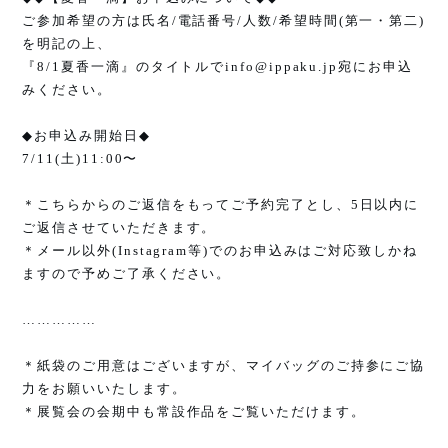
ご参加希望の方は氏名
/
電話番号
/
人数
/
希望時間
(
第一・第二
)
を明記の上、
『
8/1
夏香一滴』のタイトルで
info@ippaku.jp
宛にお申込
みください。
◆
お申込み開始日
◆
7/11(
土
)11:00
〜
＊こちらからのご返信をもってご予約完了とし、
5
日以内に
ご返信させていただきます。
＊メール以外
(Instagram
等
)
でのお申込みはご対応致しかね
ますので予めご了承ください。
……………
＊紙袋のご用意はございますが、マイバッグのご持参にご協
力をお願いいたします。
＊展覧会の会期中も常設作品をご覧いただけます。