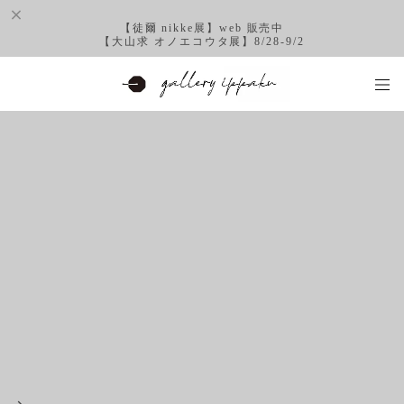
【徒爾 nikke展】web 販売中
【大山求 オノエコウタ展】8/28-9/2