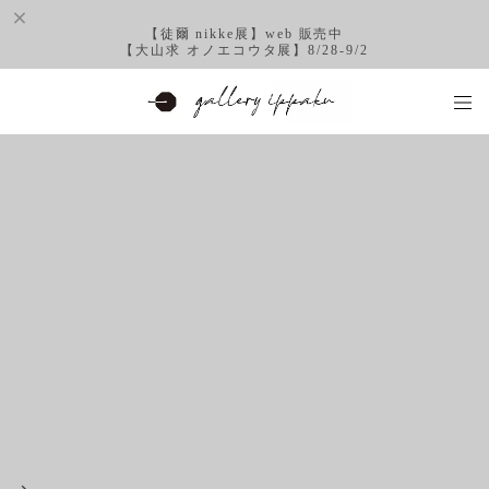
【徒爾 nikke展】web 販売中
【大山求 オノエコウタ展】8/28-9/2