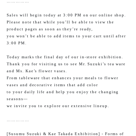
……………
Sales will begin today at 3:00 PM on our online shop.
Please note that while you’ll be able to view the
product pages as soon as they’re ready,
you won’t be able to add items to your cart until after
3:00 PM.
Today marks the final day of our in-store exhibition.
Thank you for visiting us to see Mr. Suzuki’s tea ware
and Ms. Kae’s flower vases.
From tableware that enhances your meals to flower
vases and decorative items that add color
to your daily life and help you enjoy the changing
seasons—
we invite you to explore our extensive lineup.
……………
[Susumu Suzuki & Kae Takada Exhibition] - Forms of