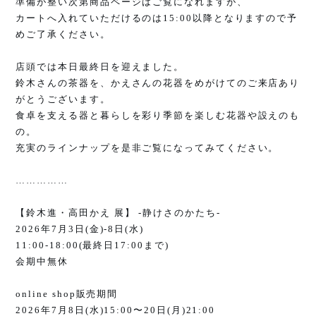
準備が整い次第商品ページはご覧になれますが、
カートへ入れていただけるのは
15:00
以降となりますので予
めご了承ください。
店頭では本日最終日を迎えました。
鈴木さんの茶器を、かえさんの花器をめがけてのご来店あり
がとうございます。
食卓を支える器と暮らしを彩り季節を楽しむ花器や設えのも
の。
充実のラインナップを是非ご覧になってみてください。
……………
【鈴木進・高田かえ 展】
-
静けさのかたち
-
2026
年
7
月
3
日
(
金
)-8
日
(
水
)
11:00-18:00(
最終日
17:00
まで
)
会期中無休
online shop
販売期間
2026
年
7
月
8
日
(
水
)15:00
〜
20
日
(
月
)21:00