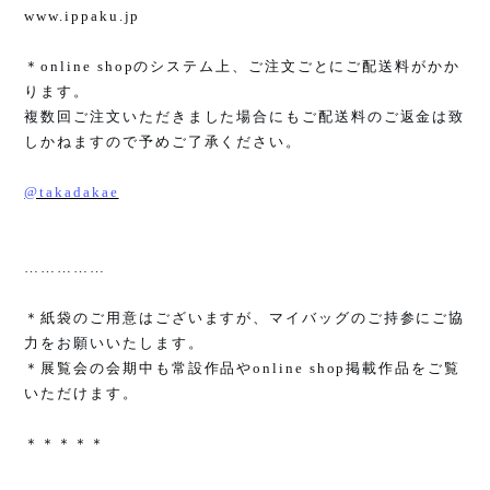
www.ippaku.jp
＊
online shop
のシステム上、ご注文ごとにご配送料がかか
ります。
複数回ご注文いただきました場合にもご配送料のご返金は致
しかねますので予めご了承ください。
@takadakae
……………
＊紙袋のご用意はございますが、マイバッグのご持参にご協
力をお願いいたします。
＊展覧会の会期中も常設作品や
online shop
掲載作品をご覧
いただけます。
＊＊＊＊＊