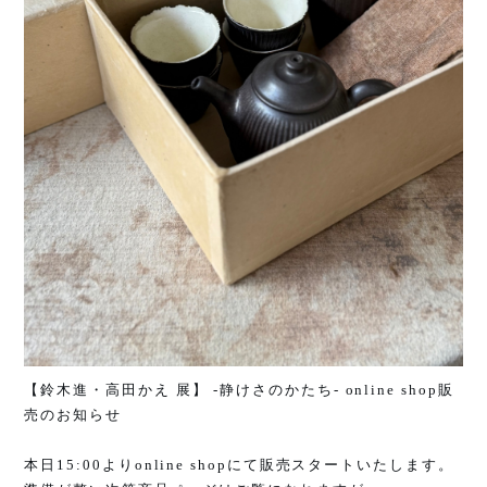
【鈴木進・高田かえ 展】
-
静けさのかたち
- online shop
販
売のお知らせ
本日
15:00
より
online shop
にて販売スタートいたします。