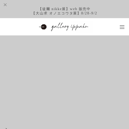
【徒爾 nikke展】web 販売中
【大山求 オノエコウタ展】8/28-9/2