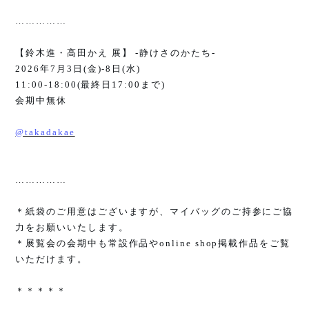
……………
【鈴木進・高田かえ 展】
-
静けさのかたち
-
2026
年
7
月
3
日
(
金
)-8
日
(
水
)
11:00-18:00(
最終日
17:00
まで
)
会期中無休
@takadakae
……………
＊紙袋のご用意はございますが、マイバッグのご持参にご協
力をお願いいたします。
＊展覧会の会期中も常設作品や
online shop
掲載作品をご覧
いただけます。
＊＊＊＊＊