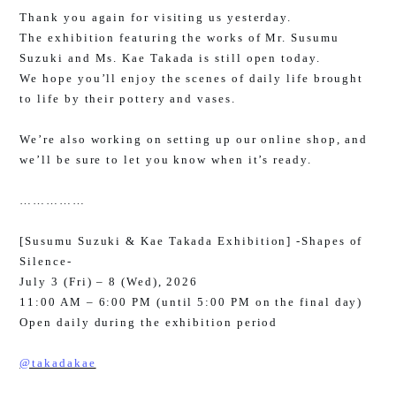
Thank you again for visiting us yesterday.
The exhibition featuring the works of Mr. Susumu
Suzuki and Ms. Kae Takada is still open today.
We hope you’ll enjoy the scenes of daily life brought
to life by their pottery and vases.
We’re also working on setting up our online shop, and
we’ll be sure to let you know when it’s ready.
……………
[Susumu Suzuki & Kae Takada Exhibition] -Shapes of
Silence-
July 3 (Fri) – 8 (Wed), 2026
11:00 AM – 6:00 PM (until 5:00 PM on the final day)
Open daily during the exhibition period
@takadakae