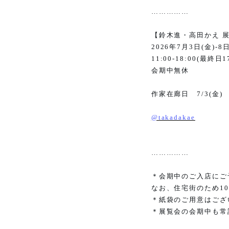
……………
【鈴木進・高田かえ 
2026
年
7
月
3
日
(
金
)-8
11:00-18:00(
最終日
1
会期中無休
作家在廊日
7/3(
金
)
@takadakae
……………
＊会期中のご入店にご
なお、住宅街のため
10
＊紙袋のご用意はござ
＊展覧会の会期中も常