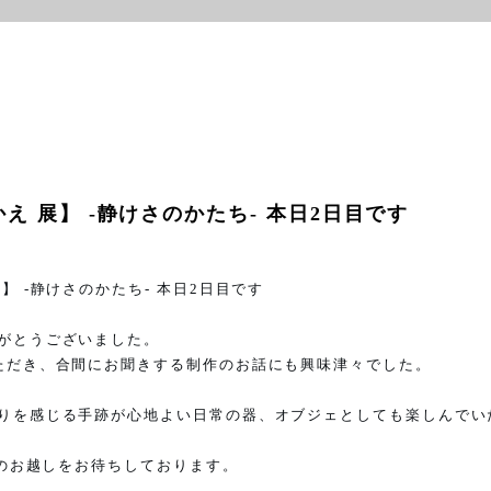
え 展】 -静けさのかたち- 本日2日目です
展】
-
静けさのかたち
-
本日
2
日目です
がとうございました。
ただき、合間にお聞きする制作のお話にも興味津々でした。
りを感じる手跡が心地よい日常の器、オブジェとしても楽しんでい
のお越しをお待ちしております。