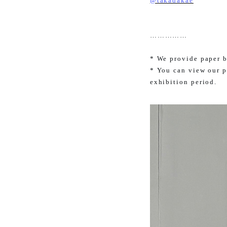
@takadakae
……………
* We provide paper b
* You can view our p
exhibition period.