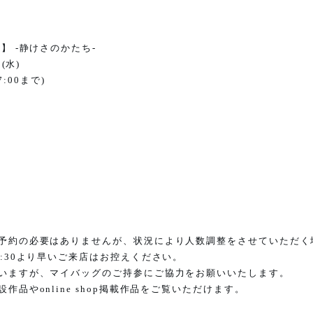
展】
-
静けさのかたち
-
日
(
水
)
7:00
まで
)
予約の必要はありませんが、状況により人数調整をさせていただく
:30
より早いご来店はお控えください。
いますが、マイバッグのご持参にご協力をお願いいたします。
設作品や
online shop
掲載作品をご覧いただけます。