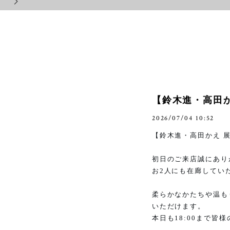
【鈴木進・高田か
2026/07/04 10:52
【鈴木進・高田かえ 
初日のご来店誠にあり
お
2
人にも在廊してい
柔らかなかたちや温も
いただけます。
本日も
18:00
まで皆様