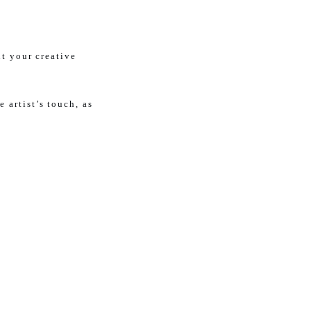
ut your creative
 artist’s touch, as