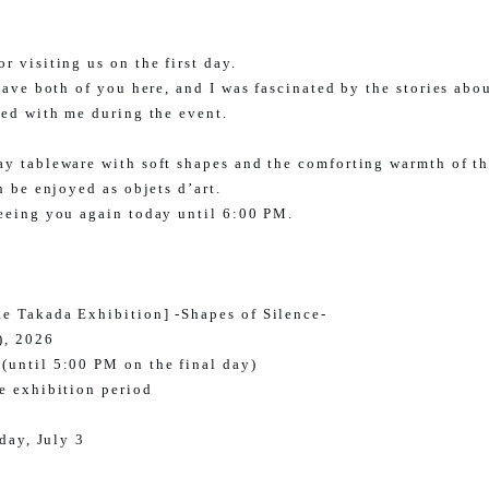
 visiting us on the first day.
have both of you here, and I was fascinated by the stories abo
red with me during the event.
y tableware with soft shapes and the comforting warmth of the
n be enjoyed as objets d’art.
eeing you again today until 6:00 PM.
e Takada Exhibition] -Shapes of Silence-
), 2026
until 5:00 PM on the final day)
e exhibition period
iday, July 3