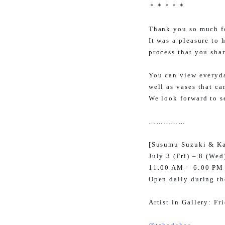
＊＊＊＊＊
Thank you so much for
It was a pleasure to 
process that you sha
You can view everyda
well as vases that ca
We look forward to s
……………
[Susumu Suzuki & Ka
July 3 (Fri) – 8 (Wed
11:00 AM – 6:00 PM (
Open daily during th
Artist in Gallery: Fr