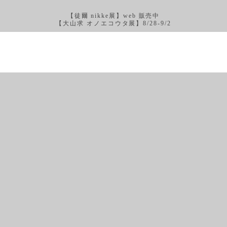
【徒爾 nikke展】web 販売中
【大山求 オノエコウタ展】8/28-9/2