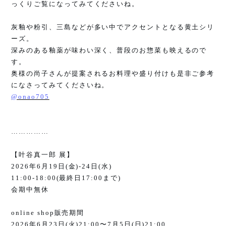
っくりご覧になってみてくださいね。
灰釉や粉引、三島などが多い中でアクセントとなる黄土シリ
ーズ。
深みのある釉薬が味わい深く、普段のお惣菜も映えるので
す。
奥様の尚子さんが提案されるお料理や盛り付けも是非ご参考
になさってみてくださいね。
@onao705
……………
【叶谷真一郎 展】
2026
年
6
月
19
日
(
金
)-24
日
(
水
)
11:00-18:00(
最終日
17:00
まで
)
会期中無休
online shop
販売期間
2026
年
6
月
23
日
(
火
)21:00
〜
7
月
5
日
(
日
)21:00