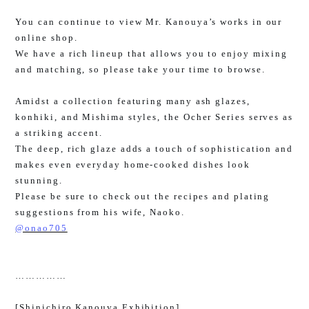
You can continue to view Mr. Kanouya’s works in our
online shop.
We have a rich lineup that allows you to enjoy mixing
and matching, so please take your time to browse.
Amidst a collection featuring many ash glazes,
konhiki, and Mishima styles, the Ocher Series serves as
a striking accent.
The deep, rich glaze adds a touch of sophistication and
makes even everyday home-cooked dishes look
stunning.
Please be sure to check out the recipes and plating
suggestions from his wife, Naoko.
@onao705
……………
[Shinichiro Kanouya Exhibition]