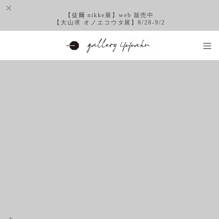
【徒爾 nikke展】web 販売中
【大山求 オノエコウタ展】8/28-9/2