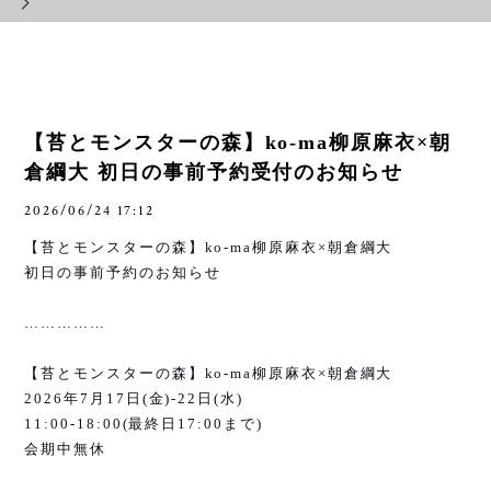
【苔とモンスターの森】ko-ma柳原麻衣×朝
倉綱大 初日の事前予約受付のお知らせ
2026/06/24 17:12
【苔とモンスターの森】
ko-ma柳原
麻衣
×
朝倉綱大
初日の事前予約のお知らせ
……………
【苔とモンスターの森】
ko-ma
柳原麻衣
×
朝倉綱大
2026
年
7
月
17
日
(
金
)-22
日
(
水
)
11:00-18:00(
最終日
17:00
まで
)
会期中無休