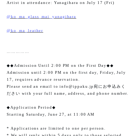
Artist in attendance: Yanagihara on July 17 (Fri)
@ko_ma_glass_mai_yanagihara
@ko_ma_leather
……………
◆◆
Admission Until 2:00 PM on the First Day
◆◆
Admission until 2:00 PM on the first day, Friday, July
17, requires advance reservation.
Please send an email to
info@ippaku.jp
宛にお申込みく
ださい
with your full name, address, and phone number.
◆
Application Period
◆
Starting Saturday, June 27, at 11:00 AM
* Applications are limited to one per person.
* We will reply within 5 days only to those selected.