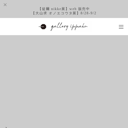
【徒爾 nikke展】web 販売中
【大山求 オノエコウタ展】8/28-9/2