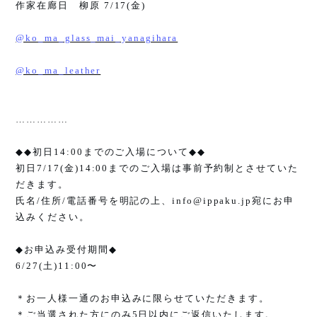
作家在廊日 柳原
7/17(
金
)
@ko_ma_glass_mai_yanagihara
@ko_ma_leather
……………
◆◆
初日
14:00
までのご入場について
◆◆
初日
7/17(
金
)14:00
までのご入場は事前予約制とさせていた
だきます。
氏名
/
住所
/
電話番号を明記の上、
info@ippaku.jp
宛にお申
込みください。
◆
お申込み受付期間
◆
6/27(
土
)11:00
〜
＊お一人様一通のお申込みに限らせていただきます。
＊ご当選された方にのみ
5
日以内にご返信いたします。