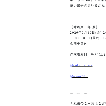
使い勝手の良い器がた
……………
【叶谷真一郎 展】
2026
年
6
月
19
日
(
金
)-2
11:00-18:00(
最終日
1
会期中無休
作家在廊日
6/20(
土
)
@coinutsuwa
@onao705
……………
＊紙袋のご用意はござ