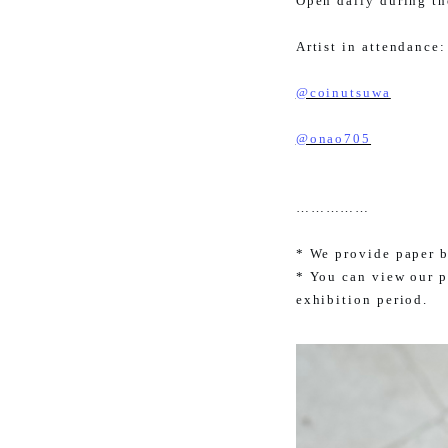
Open daily during th
Artist in attendance:
@coinutsuwa
@onao705
……………
* We provide paper b
* You can view our p
exhibition period.