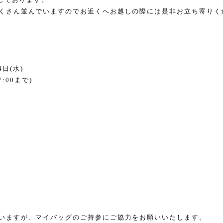
くさん並んでいますのでお近くへお越しの際には是非お立ち寄りく
4
日
(
水
)
7:00
まで
)
いますが、マイバッグのご持参にご協力をお願いいたします。