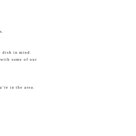
s.
c dish in mind.
 with some of our
u’re in the area.