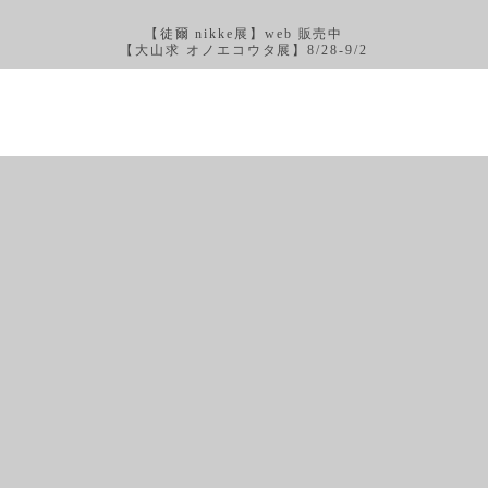
【徒爾 nikke展】web 販売中
【大山求 オノエコウタ展】8/28-9/2