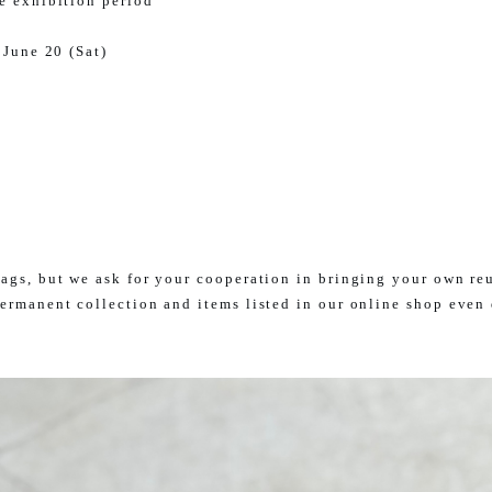
e exhibition period
 June 20 (Sat)
ags, but we ask for your cooperation in bringing your own re
ermanent collection and items listed in our online shop even