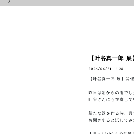
【叶谷真一郎 展
2026/06/21 11:28
【叶谷真一郎 展】開
昨日は朝からの雨でし
叶谷さんにも在廊して
新たな器を作る時、具
お聞きすると試してみ
本日も
18:00
まで営業