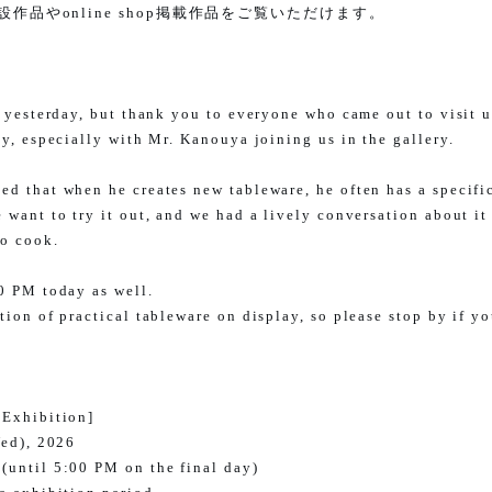
設作品や
online shop
掲載作品をご覧いただけます。
g yesterday, but thank you to everyone who came out to visit u
y, especially with Mr. Kanouya joining us in the gallery.
d that when he creates new tableware, he often has a specifi
 want to try it out, and we had a lively conversation about it
to cook.
0 PM today as well.
ion of practical tableware on display, so please stop by if yo
 Exhibition]
Wed), 2026
until 5:00 PM on the final day)