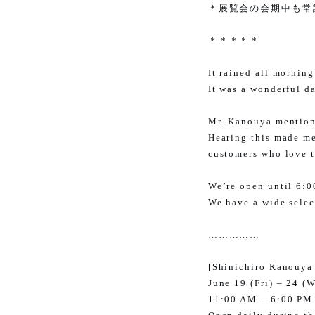
＊展覧会の会期中も常
＊＊＊＊＊
It rained all mornin
It was a wonderful da
Mr. Kanouya mentione
Hearing this made me
customers who love 
We’re open until 6:0
We have a wide select
……………
[Shinichiro Kanouya
June 19 (Fri) – 24 (
11:00 AM – 6:00 PM (