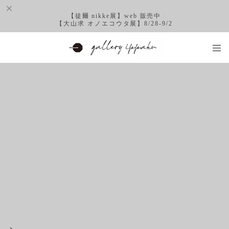
【徒爾 nikke展】web 販売中
【大山求 オノエコウタ展】8/28-9/2