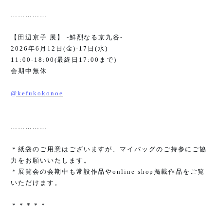
……………
【田辺京子 展】
-
鮮烈なる京九谷
-
2026
年
6
月
12
日
(
金
)-17
日
(
水
)
11:00-18:00(
最終日
17:00
まで
)
会期中無休
@kefukokonoe
……………
＊紙袋のご用意はございますが、マイバッグのご持参にご協
力をお願いいたします。
＊展覧会の会期中も常設作品や
online shop
掲載作品をご覧
いただけます。
＊＊＊＊＊