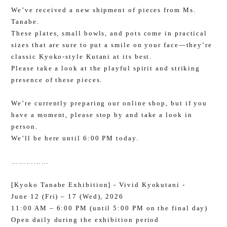
We’ve received a new shipment of pieces from Ms.
Tanabe.
These plates, small bowls, and pots come in practical
sizes that are sure to put a smile on your face—they’re
classic Kyoko-style Kutani at its best.
Please take a look at the playful spirit and striking
presence of these pieces.
We’re currently preparing our online shop, but if you
have a moment, please stop by and take a look in
person.
We’ll be here until 6:00 PM today.
……………
[Kyoko Tanabe Exhibition] - Vivid Kyokutani -
June 12 (Fri) – 17 (Wed), 2026
11:00 AM – 6:00 PM (until 5:00 PM on the final day)
Open daily during the exhibition period