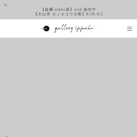
【徒爾 nikke展】web 販売中
【大山求 オノエコウタ展】8/28-9/2