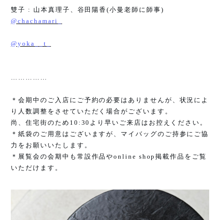
雙子
:
山本真理子、谷田陽香
(
小曼老師に師事
)
@chachamari_
@yoka__t_
……………
＊会期中のご入店にご予約の必要はありませんが、状況によ
り人数調整をさせていただく場合がございます。
尚、住宅街のため
10:30
より早いご来店はお控えください。
＊紙袋のご用意はございますが、マイバッグのご持参にご協
力をお願いいたします。
＊展覧会の会期中も常設作品や
online shop
掲載作品をご覧
いただけます。