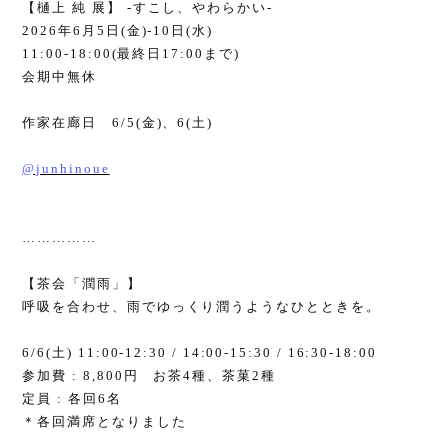
【樋上 純 展】
-
すこし、やわらかい
-
2026
年
6
月
5
日
(
金
)-10
日
(
水
)
11:00-18:00(
最終日
17:00
まで
)
会期中無休
作家在廊日
6/5(
金
)
、
6(
土
)
@junhinoue
……………
【茶会「潤雨」】
呼吸を合わせ、雨でゆっくり潤うようなひとときを。
6/6(
土
) 11:00-12:30 / 14:00-15:30 / 16:30-18:00
参加費
: 8,800
円 お茶
4
種、茶菓
2
種
定員
:
各回
6
名
＊各回満席となりました