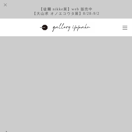
【徒爾 nikke展】web 販売中
【大山求 オノエコウタ展】8/28-9/2