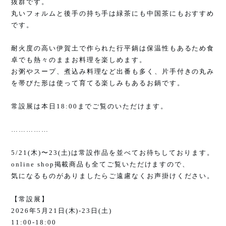
抜群です。
丸いフォルムと後手の持ち手は緑茶にも中国茶にもおすすめ
です。
耐火度の高い伊賀土で作られた行平鍋は保温性もあるため食
卓でも熱々のままお料理を楽しめます。
お粥やスープ、煮込み料理など出番も多く、片手付きの丸み
を帯びた形は使って育てる楽しみもあるお鍋です。
常設展は本日
18:00
までご覧のいただけます。
……………
5/21(
木
)
〜
23(
土
)
は常設作品を並べてお待ちしております。
online shop
掲載商品も全てご覧いただけますので、
気になるものがありましたらご遠慮なくお声掛けください。
【常設展】
2026
年
5
月
21
日
(
木
)-23
日
(
土
)
11:00-18:00