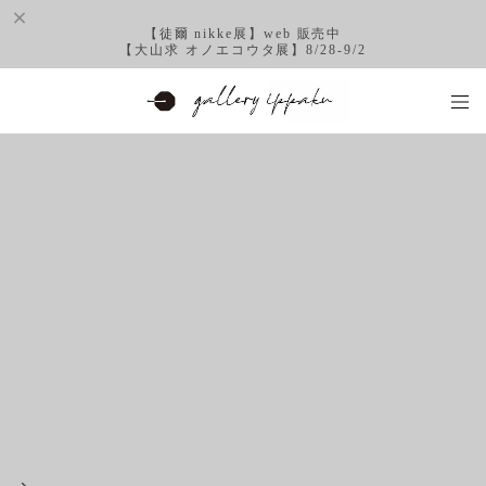
【徒爾 nikke展】web 販売中
【大山求 オノエコウタ展】8/28-9/2