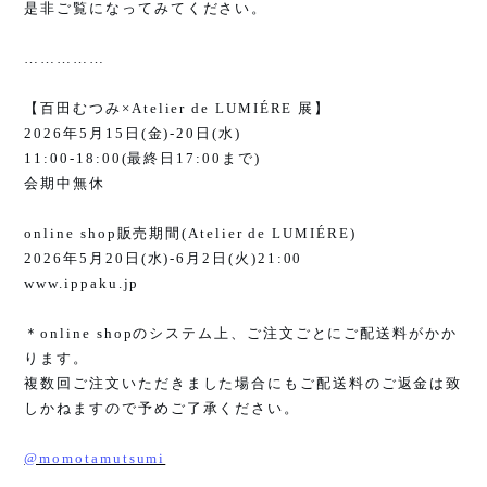
是非ご覧になってみてください。
……………
【百田むつみ
×Atelier de LUMIÉRE
展】
2026
年
5
月
15
日
(
金
)-20
日
(
水
)
11:00-18:00(
最終日
17:00
まで
)
会期中無休
online shop
販売期間
(Atelier de LUMIÉRE)
2026
年
5
月
20
日
(
水
)-6
月
2
日
(
火
)21:00
www.ippaku.jp
＊
online shop
のシステム上、ご注文ごとにご配送料がかか
ります。
複数回ご注文いただきました場合にもご配送料のご返金は致
しかねますので予めご了承ください。
@momotamutsumi