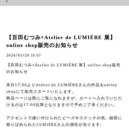
【百田むつみ×Atelier de LUMIÉRE 展】
online shop販売のお知らせ
2026/05/20 15:57
【百田むつみ
×Atelier de LUMIÉRE
展】
online shop
販売
のお知らせ
本日
17:00
より
Atelier de LUMIÉRE
さんの作品を
online
shop
にて販売スタートいたします。
商品ページは既にご覧になれますが、カートへ入れていただ
けるのは
17:00
以降となりますので予めご了承ください。
アクセントで縫い付けられたビーズやステッチの色、細部に
散りばめられた
LUMIÉRE
さんの感性が光ります。