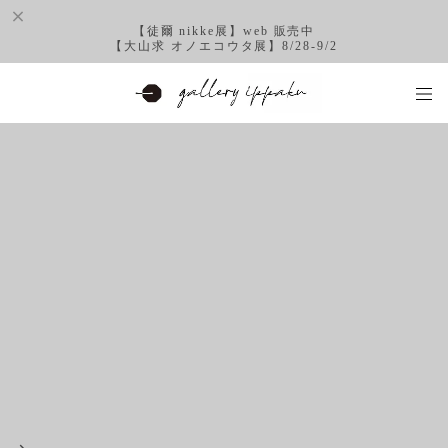
【徒爾 nikke展】web 販売中
【大山求 オノエコウタ展】8/28-9/2