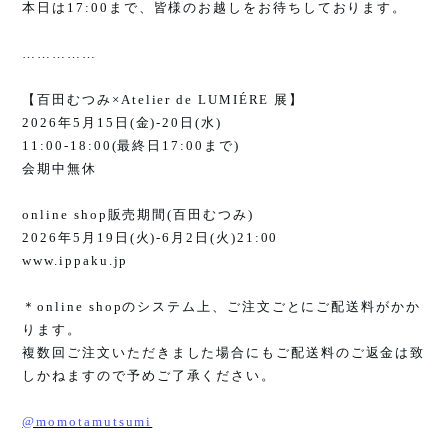
本日は
17:00
まで、皆様のお越しをお待ちしております。
……………
【百田むつみ
×Atelier de LUMIÉRE
展】
2026
年
5
月
15
日
(
金
)-20
日
(
水
)
11:00-18:00(
最終日
17:00
まで
)
会期中無休
online shop
販売期間
(
百田むつみ
)
2026
年
5
月
19
日
(
火
)-6
月
2
日
(
火
)21:00
www.ippaku.jp
＊
online shop
のシステム上、ご注文ごとにご配送料がかか
ります。
複数回ご注文いただきました場合にもご配送料のご返金は致
しかねますので予めご了承ください。
@momotamutsumi