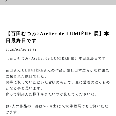
【百田むつみ×Atelier de LUMIÉRE 展】本
日最終日です
2026/05/20 12:31
【百田むつみ
×Atelier de LUMIÉRE
展】本日最終日です
百田さんと
LUMIÉRE
さんの作品が醸し出す柔らかな雰囲気
に包まれた数日でした。
お手に取っていただいた皆様のもとで、更に愛着の湧くもの
となる事と思います。
育って馴染んだ様子をまたいつか見せてくださいね。
お
2
人の作品の一部は
5/23(
土
)
までの常設展でもご覧いただ
けます。