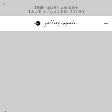
【徒爾 nikke展】web 販売中
【大山求 オノエコウタ展】8/28-9/2