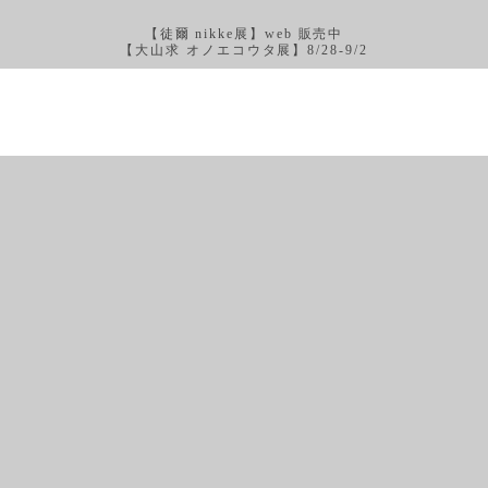
【徒爾 nikke展】web 販売中
【大山求 オノエコウタ展】8/28-9/2