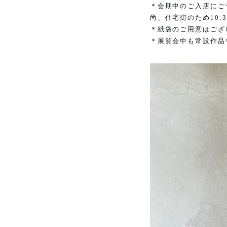
＊会期中のご入店にご
尚、住宅街のため
10:
＊紙袋のご用意はござ
＊展覧会中も常設作品