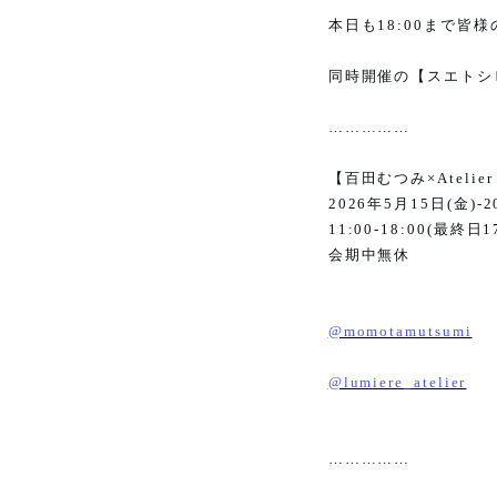
本日も
18:00
まで皆様
同時開催の【スエトシ
……………
【百田むつみ
×Atelie
2026
年
5
月
15
日
(
金
)-2
11:00-18:00(
最終日
1
会期中無休
@momotamutsumi
@lumiere_atelier
……………