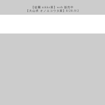
【徒爾 nikke展】web 販売中
【大山求 オノエコウタ展】8/28-9/2