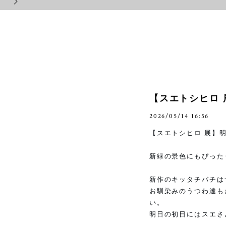
【スエトシヒロ
2026/05/14 16:56
【スエトシヒロ 展】
新緑の景色にもぴった
新作のキッタチバチは
お馴染みのうつわ達も
い。
明日の初日にはスエさ