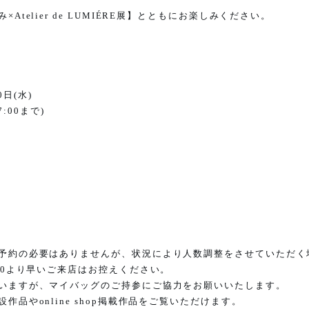
み
×Atelier de LUMIÉRE
展】とともにお楽しみください。
0
日
(
水
)
7:00
まで
)
予約の必要はありませんが、状況により人数調整をさせていただく
30
より早いご来店はお控えください。
いますが、マイバッグのご持参にご協力をお願いいたします。
設作品や
online shop
掲載作品をご覧いただけます。