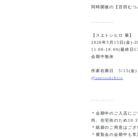
同時開催の【百田むつ
……………
【スエトシヒロ 展】
2026
年
5
月
15
日
(
金
)-2
11:00-18:00(
最終日
1
会期中無休
作家在廊日
5/15(
金
)
@suetoshihiro
……………
＊会期中のご入店にご
尚、住宅街のため
10:
＊紙袋のご用意はござ
＊展覧会の会期中も常