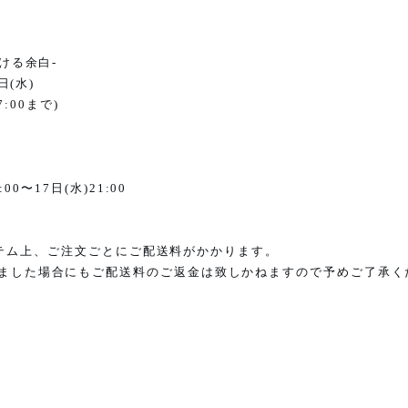
ける余白
-
日
(
水
)
7:00
まで
)
:00
〜
17
日
(
水
)21:00
テム上、ご注文ごとにご配送料がかかります。
ました場合にもご配送料のご返金は致しかねますので予めご了承く