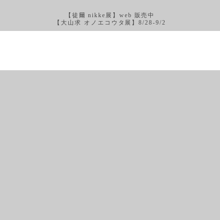
【徒爾 nikke展】web 販売中
【大山求 オノエコウタ展】8/28-9/2