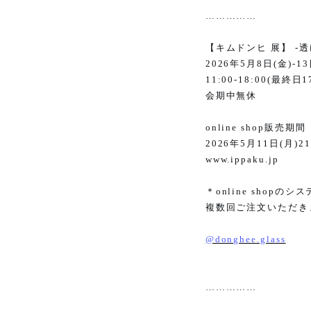
……………
【キムドンヒ 展】
-
透
2026
年
5
月
8
日
(
金
)-13
11:00-18:00(
最終日
1
会期中無休
online shop
販売期間
2026
年
5
月
11
日
(
月
)21
www.ippaku.jp
＊
online shop
のシス
複数回ご注文いただき
@donghee.glass
……………