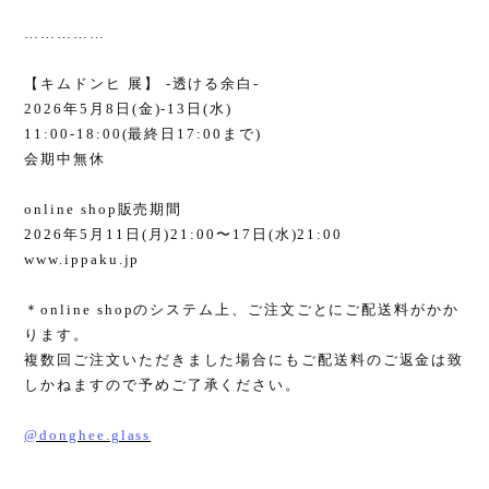
……………
【キムドンヒ 展】
-
透ける余白
-
2026
年
5
月
8
日
(
金
)-13
日
(
水
)
11:00-18:00(
最終日
17:00
まで
)
会期中無休
online shop
販売期間
2026
年
5
月
11
日
(
月
)21:00
〜
17
日
(
水
)21:00
www.ippaku.jp
＊
online shop
のシステム上、ご注文ごとにご配送料がかか
ります。
複数回ご注文いただきました場合にもご配送料のご返金は致
しかねますので予めご了承ください。
@donghee.glass