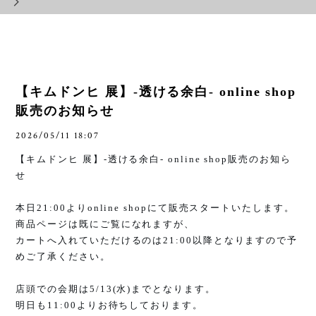
【キムドンヒ 展】-透ける余白- online shop
販売のお知らせ
2026/05/11 18:07
【キムドンヒ 展】
-
透ける余白
- online shop
販売のお知ら
せ
本日
21:00
より
online shop
にて販売スタートいたします。
商品ページは既にご覧になれますが、
カートへ入れていただけるのは
21:00
以降となりますので予
めご了承ください。
店頭での会期は
5/13(
水
)
までとなります。
明日も
11:00
よりお待ちしております。