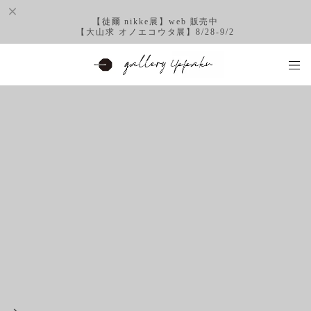
【徒爾 nikke展】web 販売中
【大山求 オノエコウタ展】8/28-9/2