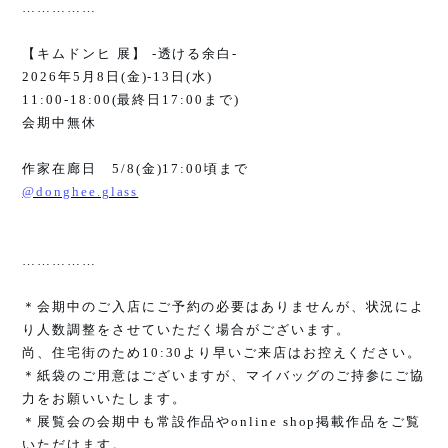
……………
【キムドンヒ 展】
-
透ける余白
-
2026
年
5
月
8
日
(
金
)-13
日
(
水
)
11:00-18:00(
最終日
17:00
まで
)
会期中無休
作家在廊日
5/8(
金
)17:00
頃まで
@donghee.glass
……………
＊会期中のご入店にご予約の必要はありませんが、状況によ
り人数調整をさせていただく場合がございます。
尚、住宅街のため
10:30
より早いご来店はお控えください。
＊紙袋のご用意はございますが、マイバッグのご持参にご協
力をお願いいたします。
＊展覧会の会期中も常設作品や
online shop
掲載作品をご覧
いただけます。