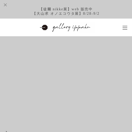
【徒爾 nikke展】web 販売中
【大山求 オノエコウタ展】8/28-9/2