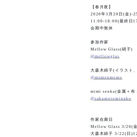
【春月夜】
2026
年
3
月
20
日
(
金
)-2
11:00-18:00(
最終日
1
会期中無休
参加作家
Mellow Glass(
硝子
)
@mellowglas
大森木綿子
(
イラスト
@momenmemo
mimi senka(
金属＋布
@sakamotominako
作家在廊日
Mellow Glass 3/20(
大森木綿子
3/22(
日
)1