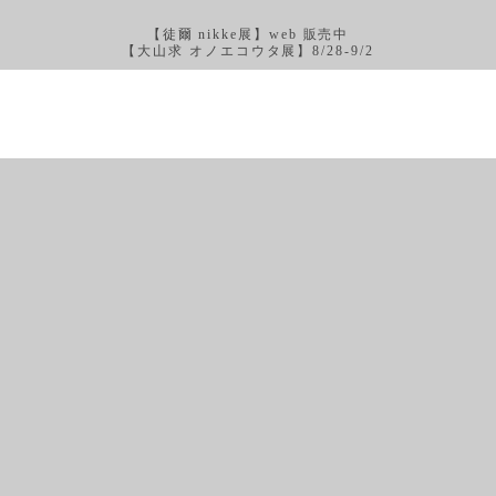
【徒爾 nikke展】web 販売中
【大山求 オノエコウタ展】8/28-9/2