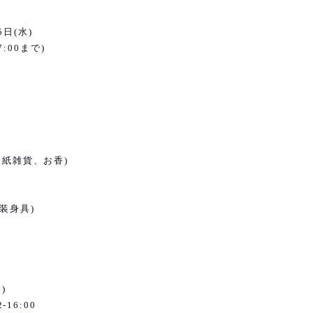
5
日
(
水
)
7:00
まで
)
、紙雑貨、お香
)
 装身具
)
金
)
2-16:00