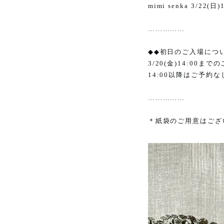
mimi senka 3/22(
日
)
……………
◆◆
初日のご入場につ
3/20(
金
)14:00
までの
14:00
以降はご予約な
……………
＊紙袋のご用意はござ