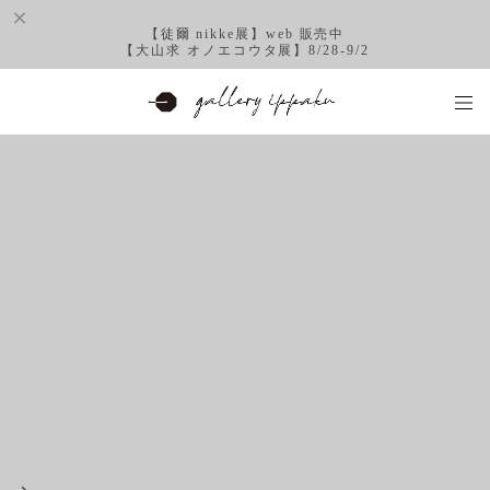
【徒爾 nikke展】web 販売中
【大山求 オノエコウタ展】8/28-9/2