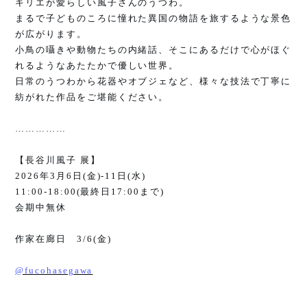
キリエが愛らしい風子さんのうつわ。
まるで子どものころに憧れた異国の物語を旅するような景色
が広がります。
小鳥の囁きや動物たちの内緒話、そこにあるだけで心がほぐ
れるようなあたたかで優しい世界。
日常のうつわから花器やオブジェなど、様々な技法で丁寧に
紡がれた作品をご堪能ください。
……………
【長谷川風子 展】
2026
年
3
月
6
日
(
金
)-11
日
(
水
)
11:00-18:00(
最終日
17:00
まで
)
会期中無休
作家在廊日
3/6(
金
)
@fucohasegawa