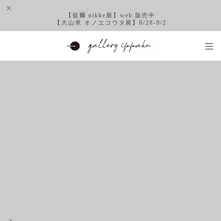
【徒爾 nikke展】web 販売中
【大山求 オノエコウタ展】8/28-9/2