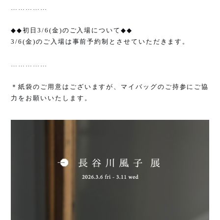
……………
◆◆
初日
3/6(
金
)
のご入場について
◆◆
3/6(
金
)
のご入場は事前予約制とさせていただきます。
……………
＊紙袋のご用意はございますが、マイバッグのご持参にご協
力をお願いいたします。