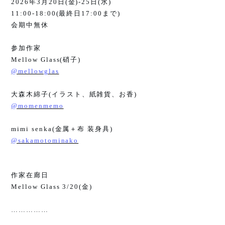
2026
年
3
月
20
日
(
金
)-25
日
(
水
)
11:00-18:00(
最終日
17:00
まで
)
会期中無休
参加作家
Mellow Glass(
硝子
)
@mellowglas
大森木綿子
(
イラスト、紙雑貨、お香
)
@momenmemo
mimi senka(
金属＋布 装身具
)
@sakamotominako
作家在廊日
Mellow Glass 3/20(
金
)
……………