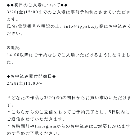
◆◆
初日のご入場について
◆◆
3/20(
金
)15:00
までのご入場は事前予約制とさせていただき
ます。
氏名
/
電話番号を明記の上、
info@ippaku.jp
宛にお申込みく
ださい。
※追記
14:00以降はご予約なしでご入場いただけるようになりまし
た。
◆
お申込み受付開始日
◆
2/28(
土
)11:00
〜
＊どなたの作品も
3/20(
金
)
の初日からお買い求めいただけま
す。
＊こちらからのご返信をもってご予約完了とし、
5
日以内に
ご返信させていただきます。
＊お時間前や
Instagram
からのお申込みはご対応しかねます
ので予めご了承ください。