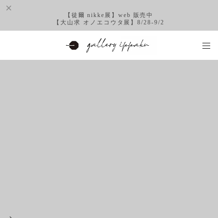
【徒爾 nikke展】web 販売中
【大山求 オノエコウタ展】8/28-9/2