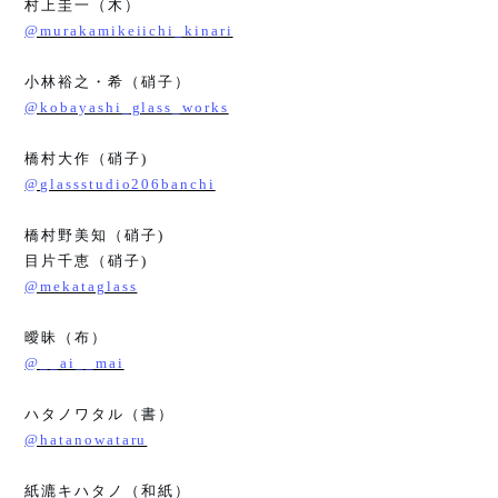
村上圭一（木）
@murakamikeiichi_kinari
小林裕之・希（硝子）
@kobayashi_glass_works
橋村大作（硝子
)
@glassstudio206banchi
橋村野美知（硝子
)
目片千恵（硝子
)
@mekataglass
曖昧（布）
@__ai__mai
ハタノワタル（書）
@hatanowataru
紙漉キハタノ（和紙）