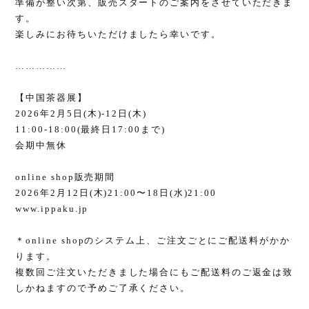
準備が整い次第、販売スタートのご案内をさせていただきま
す。
楽しみにお待ちいただけましたら幸いです。
……………
【中国茶器展】
2026
年
2
月
5
日
(
木
)-12
日
(
木
)
11:00-18:00(
最終日
17:00
まで
)
会期中無休
online shop
販売期間
2026
年
2
月
12
日
(
木
)21:00
〜
18
日
(
水
)21:00
www.ippaku.jp
＊
online shop
のシステム上、ご注文ごとにご配送料がかか
ります。
複数回ご注文いただきました場合にもご配送料のご返金は致
しかねますので予めご了承ください。