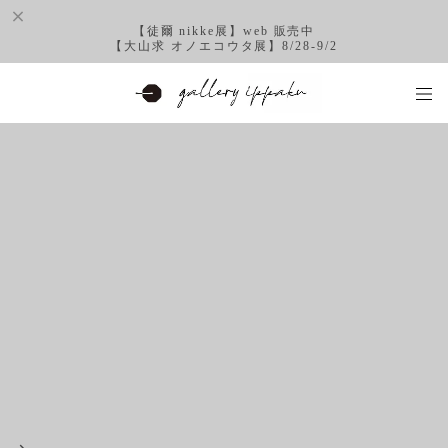
【徒爾 nikke展】web 販売中
【大山求 オノエコウタ展】8/28-9/2