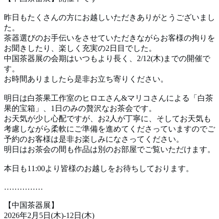
昨日もたくさんの方にお越しいただきありがとうございまし
た。
茶器選びのお手伝いをさせていただきながらお客様の拘りを
お聞きしたり、楽しく充実の
2
日目でした。
中国茶器展の会期はいつもより長く、
2/12(
木
)
までの開催で
す。
お時間ありましたら是非お立ち寄りください。
明日は白茶果工作室のヒロエさん
&
マリコさんによる「白茶
果的宝箱」、
1
日のみの贅沢なお茶会です。
お天気が少し心配ですが、お
2
人が丁寧に、そしてお天気も
考慮しながら柔軟にご準備を進めてくださっていますのでご
予約のお客様は是非お楽しみになさってください。
明日はお茶会の間も作品は別のお部屋でご覧いただけます。
本日も
11:00
より皆様のお越しをお待ちしております。
……………
【中国茶器展】
2026
年
2
月
5
日
(
木
)-12
日
(
木
)