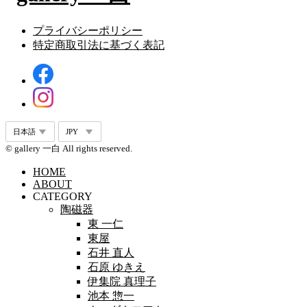
プライバシーポリシー
特定商取引法に基づく表記
© gallery 一白 All rights reserved.
HOME
ABOUT
CATEGORY
陶磁器
東 一仁
東屋
石井 直人
石原 ゆきえ
伊集院 真理子
池本 惣一