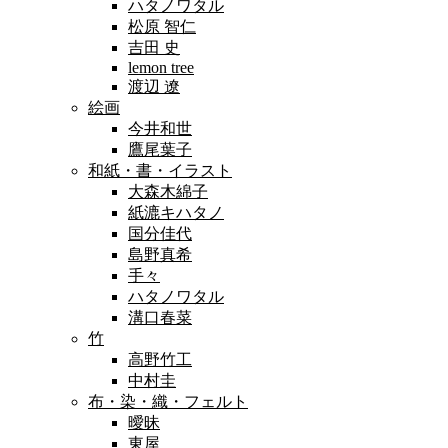
ハタノワタル
松原 智仁
吉田 史
lemon tree
渡辺 遼
絵画
今井和世
鷹尾葉子
和紙・書・イラスト
大森木綿子
紙漉キハタノ
国分佳代
島野真希
手々
ハタノワタル
溝口春菜
竹
高野竹工
中村圭
布・染・織・フェルト
曖昧
東屋