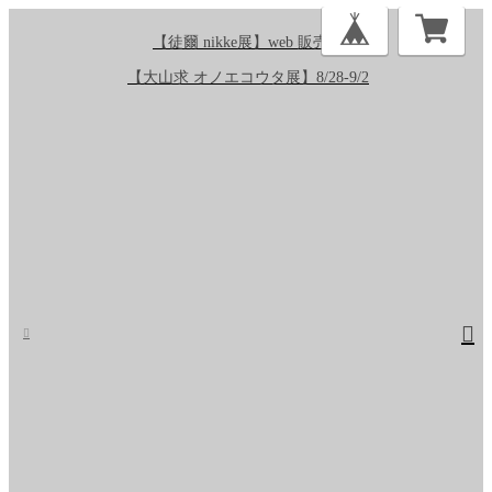
【徒爾 nikke展】web 販売中
【大山求 オノエコウタ展】8/28-9/2