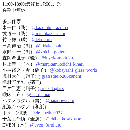
11:00-18:00(
最終日
17:00
まで
)
会期中無休
参加作家
東一仁（陶）
@kazuhito__azuma
境道一（陶）
@michikazu.sakai
竹下努（磁）
@tebucuro
日高伸治（陶）
@hidaka_shinji
水野幸一（陶）
@koichi_potter
森岡希世子（磁）
@kiyokomorioka
村上圭一（木）
@murakamikeiichi_kinari
小林裕之・希（硝子）
@kobayashi_glass_works
橋村大作（硝子
)
@glassstudio206banchi
橋村野美知（硝子
)
目片千恵（硝子
)
@mekataglass
曖昧（布）
@__ai__mai
ハタノワタル（書）
@hatanowataru
紙漉キハタノ（和紙）
手々 （和紙）
@le_thethe0927
千葉工作所（金属）
@chiba_kosakusho
EVEN
（木）
@even_furniture