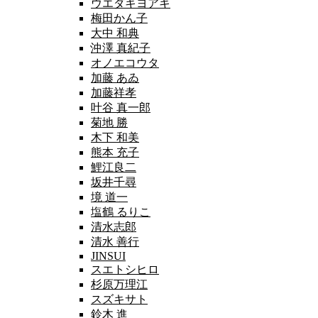
ウエダキヨアキ
梅田かん子
大中 和典
沖澤 真紀子
オノエコウタ
加藤 あゐ
加藤祥孝
叶谷 真一郎
菊地 勝
木下 和美
熊本 充子
鯉江良二
坂井千尋
境 道一
塩鶴 るりこ
清水志郎
清水 善行
JINSUI
スエトシヒロ
杉原万理江
スズキサト
鈴木 進