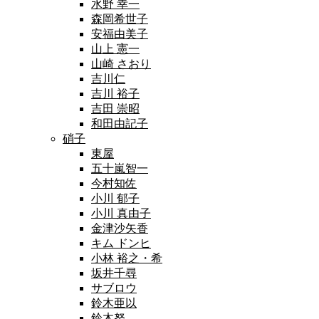
水野 幸一
森岡希世子
安福由美子
山上 憲一
山崎 さおり
吉川仁
吉川 裕子
吉田 崇昭
和田由記子
硝子
東屋
五十嵐智一
今村知佐
小川 郁子
小川 真由子
金津沙矢香
キム ドンヒ
小林 裕之・希
坂井千尋
サブロウ
鈴木亜以
鈴木努