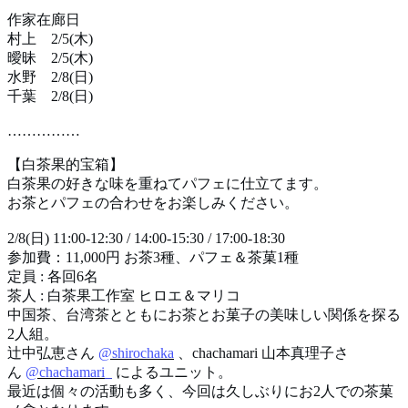
作家在廊日
村上
2/5(
木
)
曖昧
2/5(
木
)
水野
2/8(
日
)
千葉
2/8(
日
)
……………
【白茶果的宝箱】
白茶果の好きな味を重ねてパフェに仕立てます。
お茶とパフェの合わせをお楽しみください。
2/8(
日
) 11:00-12:30 / 14:00-15:30 / 17:00-18:30
参加費：
11,000
円 お茶
3
種、パフェ＆茶菓
1
種
定員
:
各回
6
名
茶人
:
白茶果工作室 ヒロエ＆マリコ
中国茶、台湾茶とともにお茶とお菓子の美味しい関係を探る
2
人組。
辻中弘恵さん
@shirochaka
、
chachamari
山本真理子さ
ん
@chachamari_
によるユニット。
最近は個々の活動も多く、今回は久しぶりにお
2
人での茶菓