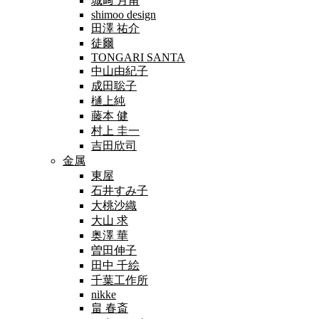
城﨑 月甫
shimoo design
田澤 祐介
徒爾
TONGARI SANTA
中山由紀子
成田聡子
樋上純
藤本 健
村上 圭一
吉田欣司
金属
東屋
石井すみ子
大桃沙織
大山 求
奥澤 華
曽田伸子
田中 千絵
千葉工作所
nikke
畠 春斎