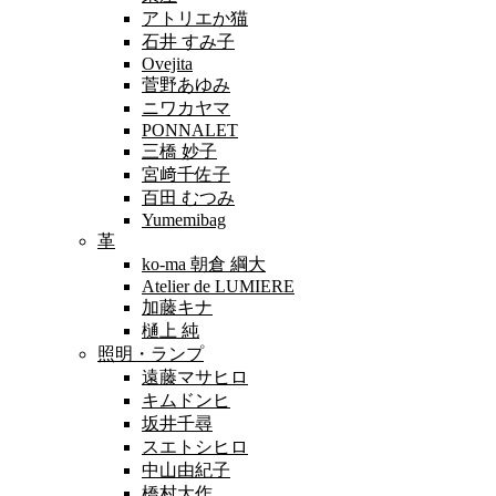
アトリエか猫
石井 すみ子
Ovejita
菅野あゆみ
ニワカヤマ
PONNALET
三橋 妙子
宮﨑千佐子
百田 むつみ
Yumemibag
革
ko-ma 朝倉 綱大
Atelier de LUMIERE
加藤キナ
樋上 純
照明・ランプ
遠藤マサヒロ
キムドンヒ
坂井千尋
スエトシヒロ
中山由紀子
橋村大作