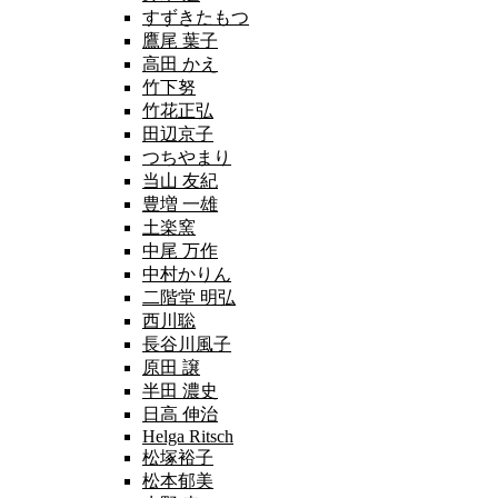
すずきたもつ
鷹尾 葉子
高田 かえ
竹下努
竹花正弘
田辺京子
つちやまり
当山 友紀
豊増 一雄
土楽窯
中尾 万作
中村かりん
二階堂 明弘
西川聡
長谷川風子
原田 譲
半田 濃史
日高 伸治
Helga Ritsch
松塚裕子
松本郁美