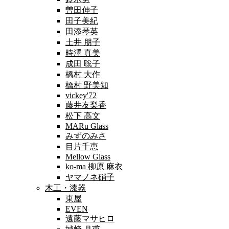
曽田伸子
田子美紀
田添琴英
土井 朋子
時澤 真美
成田 聡子
橋村 大作
橋村 野美知
vickey'72
藤井友梨香
松下 高文
MARu Glass
みずのみさ
目片千恵
Mellow Glass
ko-ma 柳原 麻衣
ヤマノネ硝子
木工・漆器
東屋
EVEN
遠藤マサヒロ