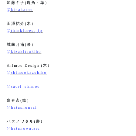
加藤キナ
(
鹿角・革）
@kinakatou
田澤祐介
(
木）
@thinkforest_jp
城﨑月甫
(
漆）
@kizakitsukiho
Shimoo Design (
木）
@shimookazuhiko
@saori_shimoo
畠春斎
(
鉄）
@hatashunsai
ハタノワタル
(
書）
@hatanowataru