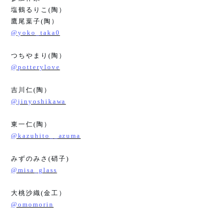
塩鶴るりこ
(
陶）
鷹尾葉子
(
陶）
@yoko_taka0
つちやまり
(
陶）
@potterylove
吉川仁
(
陶）
@jinyoshikawa
東一仁
(
陶）
@kazuhito__azuma
みずのみさ
(
硝子
)
@misa_glass
大桃沙織
(
金工）
@omomorin