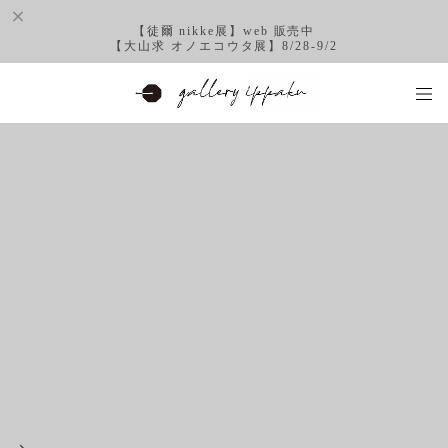
【徒爾 nikke展】web 販売中
【大山求 オノエコウタ展】8/28-9/2