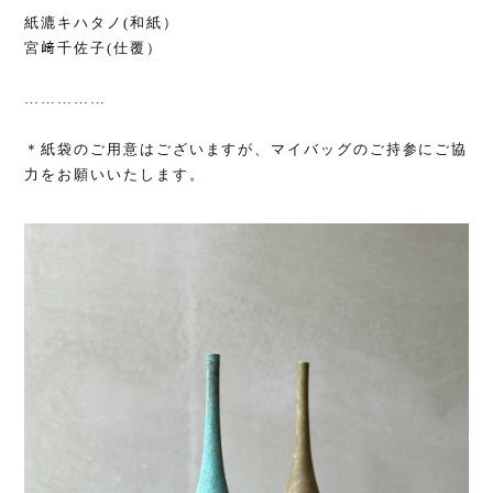
紙漉キハタノ
(
和紙）
宮﨑千佐子
(
仕覆）
……………
＊紙袋のご用意はございますが、マイバッグのご持参にご協
力をお願いいたします。