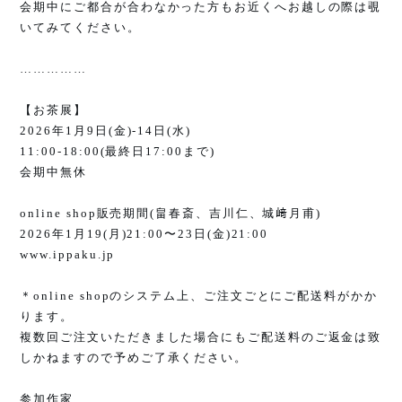
会期中にご都合が合わなかった方もお近くへお越しの際は覗
いてみてください。
……………
【お茶展】
2026
年
1
月
9
日
(
金
)-14
日
(
水
)
11:00-18:00(
最終日
17:00
まで
)
会期中無休
online shop
販売期間
(
畠春斎、吉川仁、城﨑月甫
)
2026
年
1
月
19(
月
)21:00
〜
23
日
(
金
)21:00
www.ippaku.jp
＊
online shop
のシステム上、ご注文ごとにご配送料がかか
ります。
複数回ご注文いただきました場合にもご配送料のご返金は致
しかねますので予めご了承ください。
参加作家