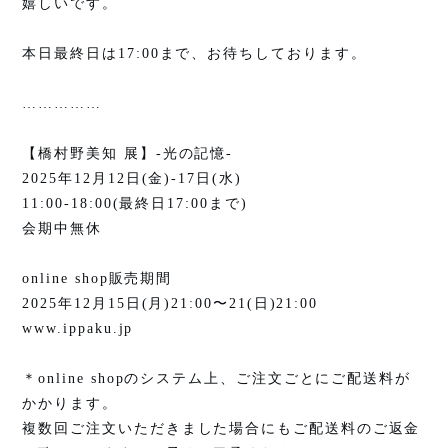
嬉しいです。
本日最終日は
17:00
まで、お待ちしております。
……………
【橋村野美知 展】
-
光の記憶
-
2025
年
12
月
12
日
(
金
)-17
日
(
水
)
11:00-18:00(
最終日
17:00
まで
)
会期中無休
online shop
販売期間
2025
年
12
月
15
日
(
月
)21:00
〜
21(
日
)21:00
www.ippaku.jp
＊
online shop
のシステム上、ご注文ごとにご配送料が
かかります。
複数回ご注文いただきました場合にもご配送料のご返金