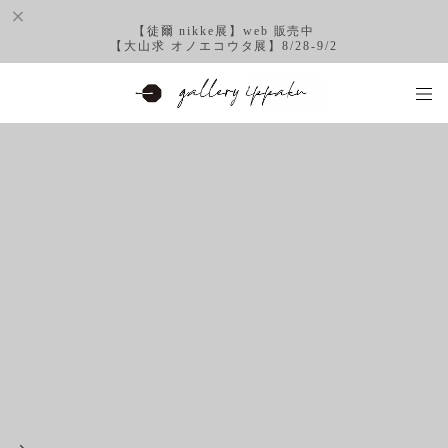
【徒爾 nikke展】web 販売中
【大山求 オノエコウタ展】8/28-9/2