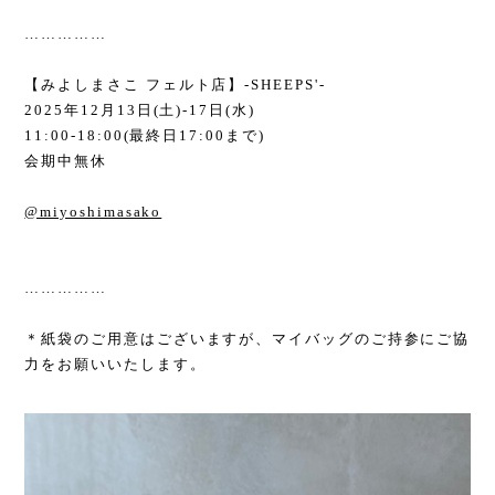
……………
【みよしまさこ フェルト店】
-SHEEPS'-
2025
年
12
月
13
日
(
土
)-17
日
(
水
)
11:00-18:00(
最終日
17:00
まで
)
会期中無休
@miyoshimasako
……………
＊紙袋のご用意はございますが、マイバッグのご持参にご協
力をお願いいたします。