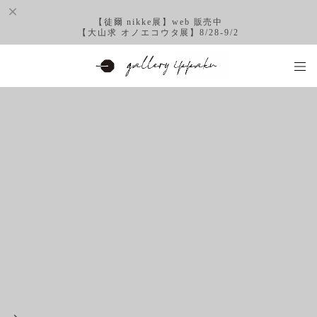
【徒爾 nikke展】web 販売中
【大山求 オノエコウタ展】8/28-9/2