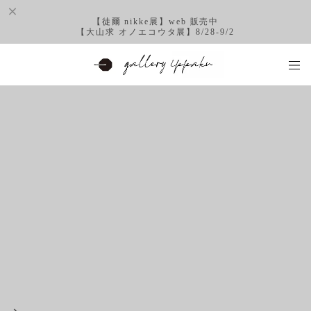
【徒爾 nikke展】web 販売中
【大山求 オノエコウタ展】8/28-9/2