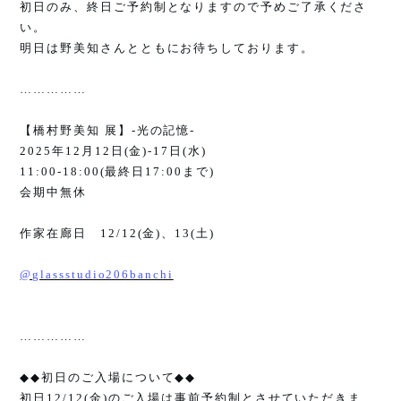
初日のみ、終日ご予約制となりますので予めご了承くださ
い。
明日は野美知さんとともにお待ちしております。
……………
【橋村野美知 展】
-
光の記憶
-
2025
年
12
月
12
日
(
金
)-17
日
(
水
)
11:00-18:00(
最終日
17:00
まで
)
会期中無休
作家在廊日
12/12(
金
)
、
13(
土
)
@glassstudio206banchi
……………
◆◆
初日のご入場について
◆◆
初日
12/12(
金
)
のご入場は事前予約制とさせていただきま