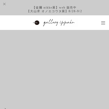
【徒爾 nikke展】web 販売中
【大山求 オノエコウタ展】8/28-9/2