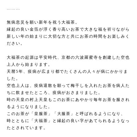
………
無病息災を願い新年を祝う大福茶。
縁起の良い金箔が浮く香り高いお茶で大きな福を祈りながら
新しい年の始まりに大切な方と共にお茶の時間をお楽しみく
ださい。
大福茶の起源は平安時代、京都の六波羅蜜寺を創建した空也
上人から始まります。
天暦
5
年、疫病が広まり都でたくさんの人々が病にかかりま
した。
空也上人は、疫病退散を願って梅干しを入れたお茶を病人た
ちに飲ませたところ、疫病がおさまりました。
時の天皇の村上天皇もこのお茶にあやかり毎年お茶を服され
るようになりました。
このお茶が「皇服茶」「大服茶」と呼ばれるようになり、
時とともに「大福茶」と縁起の良い字があてられるようなっ
たとされています。