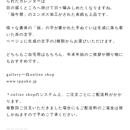
られたカレンダーは
目の届くところへ掛けて日々噛みしめたくなりますね。
「瑞午暦」のエンボス加工がされた表紙も上品です。
様々な書体の「福」の字が書かれた手ぬぐいは生成に落ち着
いた赤の文字、
ベージュに生成の文字の
2
種類からお選びいただけます。
どちらもご自宅用はもちろん、年末年始のご挨拶や贈り物に
もおすすめです。
gallery
一白
online shop
www.ippaku.jp
＊
online shop
のシステム上、ご注文ごとにご配送料がかか
ります。
複数回ご注文いただきました場合にもご配送料のご返金は致
しかねますので予めご了承ください。
……………