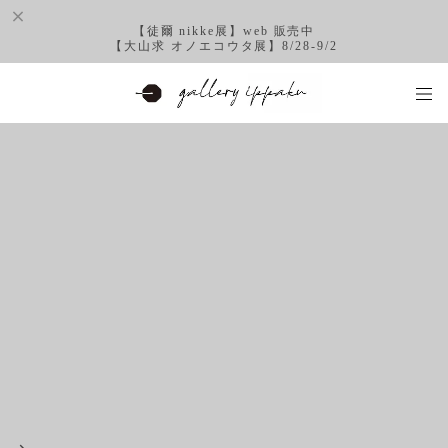
【徒爾 nikke展】web 販売中
【大山求 オノエコウタ展】8/28-9/2