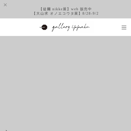
【徒爾 nikke展】web 販売中
【大山求 オノエコウタ展】8/28-9/2