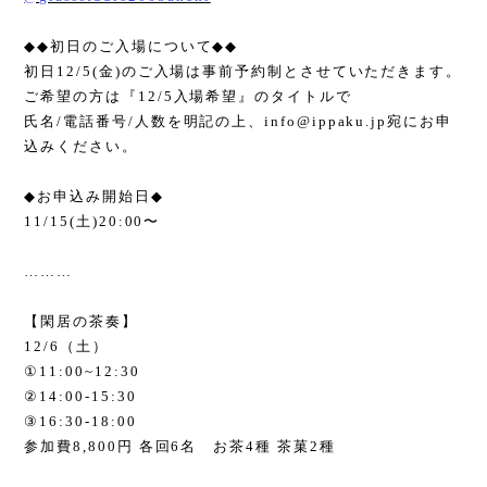
◆◆
初日のご入場について
◆◆
初日
12/5(
金
)
のご入場は事前予約制とさせていただきます。
ご希望の方は『
12/5
入場希望』のタイトルで
氏名
/
電話番号
/
人数を明記の上、
info@ippaku.jp
宛にお申
込みください。
◆
お申込み開始日
◆
11/15(
土
)20:00
〜
………
【閑居の茶奏】
12/6
（土）
①
11:00~12:30
②
14:00-15:30
③
16:30-18:00
参加費
8,800
円 各回
6
名 お茶
4
種 茶菓
2
種