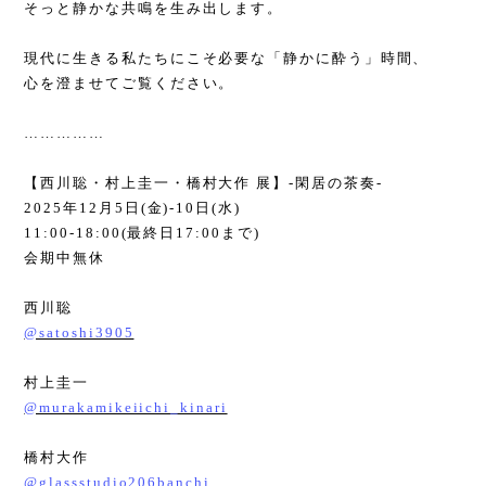
そっと静かな共鳴を生み出します。
現代に生きる私たちにこそ必要な「静かに酔う」時間、
心を澄ませてご覧ください。
……………
【西川聡・村上圭一・橋村大作 展】
-
閑居の茶奏
-
2025
年
12
月
5
日
(
金
)-10
日
(
水
)
11:00-18:00(
最終日
17:00
まで
)
会期中無休
西川聡
@satoshi3905
村上圭一
@murakamikeiichi_kinari
橋村大作
@glassstudio206banchi