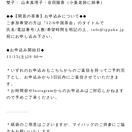
雙子： 山本真理子・谷田陽香（小曼老師に師事）
◆◆
【閑居の茶奏】お申込みについて
◆◆
ご参加希望の方は『
12/6
中国茶会』のタイトルで
氏名
/
電話番号
/
人数
/
希望時間を明記の上、
info@ippaku.jp
宛にお申し込み下さい。
◆
お申込み開始日
◆
11/15(
土
)20:00
〜
＊いずれのお申込みもこちらからのご返信を持ってご予約完
了とし、お申込みから
5
日以内にご返信させていただきま
す。
＊お時間前や
Instagram
からのお申込みはご対応しかねます
ので予めご了承ください。
……………
＊紙袋のご用意はございますが、マイバッグのご持参にご協
力をお願いいたします。