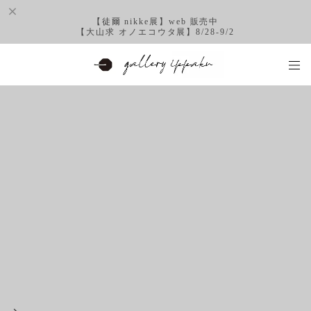
【徒爾 nikke展】web 販売中
【大山求 オノエコウタ展】8/28-9/2