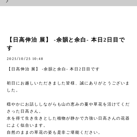
【日高伸治 展】 -余韻と余白- 本日2日目で
す
2025/10/25 10:48
【日高伸治 展】
-
余韻と余白
-
本日
2
日目です
初日にお越しいただきました皆様、誠にありがとうございま
した。
穏やかにお話ししながらも山の恵みの蔓や草花を活けてくだ
さった日高さん。
水を得て生き生きとした植物が静かで力強い日高さんの花器
によく似合います。
自然のままの草花の姿も是非ご堪能ください。