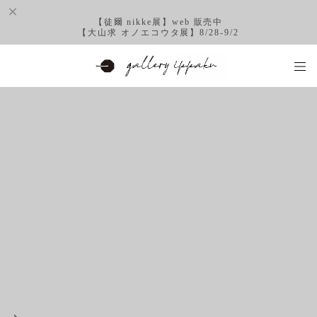
【徒爾 nikke展】web 販売中
【大山求 オノエコウタ展】8/28-9/2