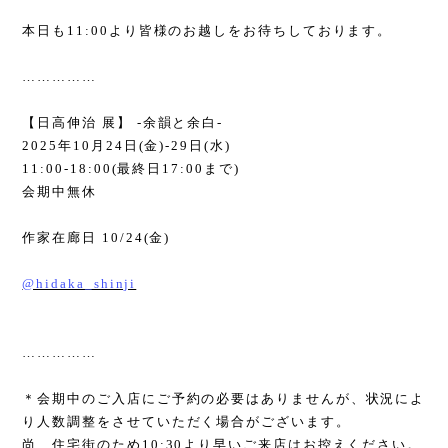
本日も
11:00
より皆様のお越しをお待ちしております。
……………
【日高伸治 展】
-
余韻と余白
-
2025
年
10
月
24
日
(
金
)-29
日
(
水
)
11:00-18:00(
最終日
17:00
まで
)
会期中無休
作家在廊日
10/24(
金
)
@hidaka_shinji
……………
＊会期中のご入店にご予約の必要はありませんが、状況によ
り人数調整をさせていただく場合がございます。
尚、住宅街のため
10:30
より早いご来店はお控えください。