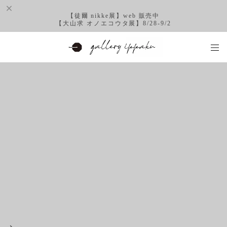
【徒爾 nikke展】web 販売中
【大山求 オノエコウタ展】8/28-9/2