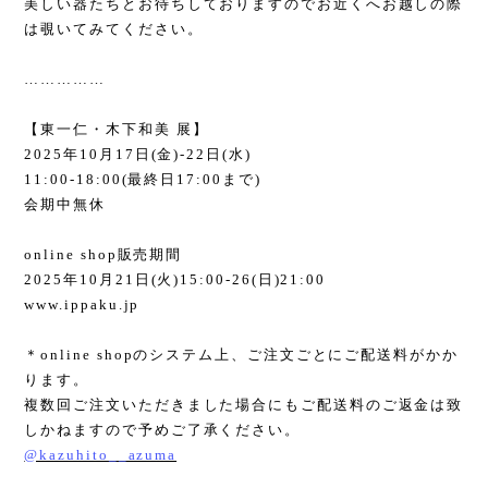
美しい器たちとお待ちしておりますのでお近くへお越しの際
は覗いてみてください。
……………
【東一仁・木下和美 展】
2025
年
10
月
17
日
(
金
)-22
日
(
水
)
11:00-18:00(
最終日
17:00
まで
)
会期中無休
online shop
販売期間
2025
年
10
月
21
日
(
火
)15:00-26(
日
)21:00
www.ippaku.jp
＊
online shop
のシステム上、ご注文ごとにご配送料がかか
ります。
複数回ご注文いただきました場合にもご配送料のご返金は致
しかねますので予めご了承ください。
@kazuhito__azuma