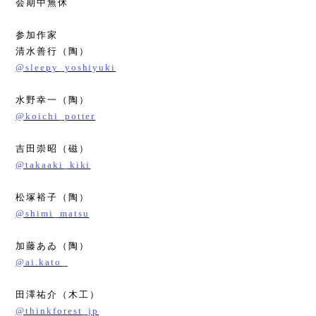
会期中無休
参加作家
清水善行（陶）
@sleepy_yoshiyuki
水野幸一（陶）
@koichi_potter
吉田崇昭（磁）
@takaaki_kiki
松塚裕子（陶）
@shimi_matsu
加藤あゐ（陶）
@ai.kato_
田澤祐介（木工）
@thinkforest_jp