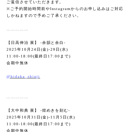
ご返信させていただきます。
※
ご予約開始時間前や
Instagram
からのお申し込みはご対応
しかねますので予めご了承ください。
……………
【日高伸治 展】
-
余韻と余白
-
2025
年
10
月
24
日
(
金
)-29
日
(
水
)
11:00-18:00(
最終日
17:00
まで
)
会期中無休
@hidaka_shinji
……………
【大中和典 展】
-
煌めきを刻む
-
2025
年
10
月
31
日
(
金
)-11
月
5
日
(
水
)
11:00-18:00(
最終日
17:00
まで
)
会期中無休