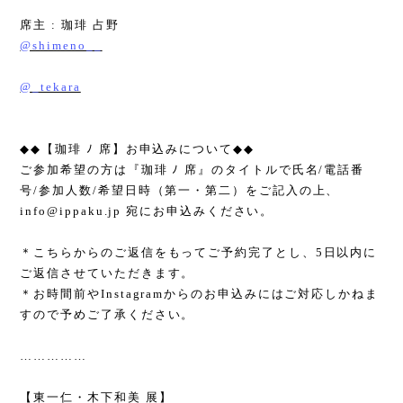
席主
:
珈琲 占野
@shimeno__
@_tekara
◆◆
【珈琲 ﾉ 席】お申込みについて
◆◆
ご参加希望の方は『珈琲 ﾉ 席』のタイトルで氏名
/
電話番
号
/
参加人数
/
希望日時（第一・第二）をご記入の上、
info@ippaku.jp
宛にお申込みください。
＊こちらからのご返信をもってご予約完了とし、
5
日以内に
ご返信させていただきます。
＊お時間前や
Instagram
からのお申込みにはご対応しかねま
すので予めご了承ください。
……………
【東一仁・木下和美 展】