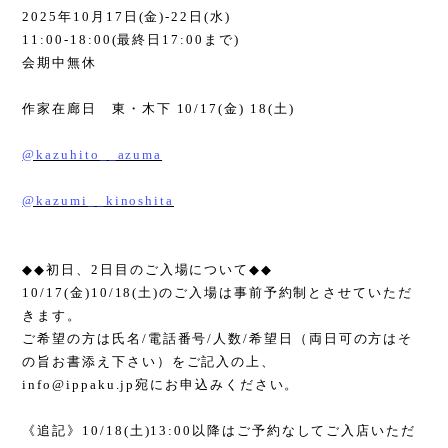
2025
年
10
月
17
日
(
金
)-22
日
(
水
)
11:00-18:00(
最終日
17:00
まで
)
会期中無休
作家在廊日 東・木下
10/17(
金
) 18(
土
)
@kazuhito__azuma
@kazumi__kinoshita
◆◆
初日、
2
日目のご入場について
◆◆
10/17(
金
)10/18(
土
)
のご入場は事前予約制とさせていただ
きます。
ご希望の方は氏名
/
電話番号
/
人数
/
希望日（両日可の方はそ
の旨お書添え下さい）をご記入の上、
info@ippaku.jp
宛にお申込みください。
《追記》
10/18(
土
)13:00
以降はご予約なしてご入店いただ