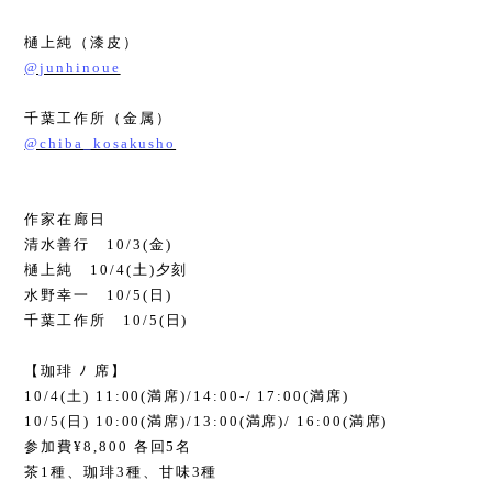
樋上純（漆皮）
@junhinoue
千葉工作所（金属）
@chiba_kosakusho
作家在廊日
清水善行
10/3(
金
)
樋上純
10/4(
土
)
夕刻
水野幸一
10/5(
日
)
千葉工作所
10/5(
日
)
【珈琲 ﾉ 席】
10/4(
土
) 11:00(
満席
)/14:00-/ 17:00(
満席
)
10/5(
日
) 10:00(
満席
)/13:00(
満席
)/ 16:00(
満席
)
参加費
¥8,800
各回
5
名
茶
1
種、珈琲
3
種、甘味
3
種