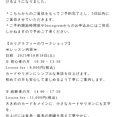
けるようになりました。
＊こちらからのご返信をもってご予約完了とし、
5
日以内に
ご返信させていただきます。
＊ご予約開始時間前や
Instagram
からのお申込みにはご対応
しかねますので予めご了承ください。
【カリグラフィーのワークショップ】
≪
レッスン内容
≫
日程
2025
年
10
月
18
日
(
土
)
①
初心者の方
10:30 – 13:30
Lesson fee
：
8,800
円
(
税込
)
カードやリボンにシンプルな単語を仕上げます。
初めての方も安心して楽しめるよう丁寧にご案内します。
②
経験者の方
14:00 – 17:30
Lesson fee
：
11,000
円
(
税込
)
大きめのカードをメインに、小さなカードやリボンにも文字
を。
仕上げには金糸・銀糸の刺繍を添えて華やかに。