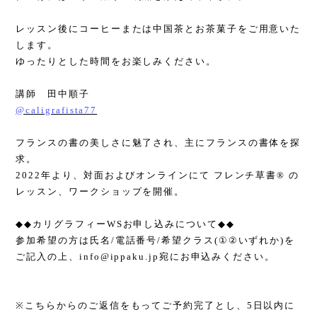
レッスン後にコーヒーまたは中国茶とお茶菓子をご用意いた
します。
ゆったりとした時間をお楽しみください。
講師 田中順子
@caligrafista77
フランスの書の美しさに魅了され、主にフランスの書体を探
求。
2022
年より、対面およびオンラインにて フレンチ草書
®︎
の
レッスン、ワークショップを開催。
◆◆
カリグラフィー
WS
お申し込みについて
◆◆
参加希望の方は氏名
/
電話番号
/
希望クラス
(
①②
いずれか
)
を
ご記入の上、
info@ippaku.jp
宛にお申込みください。
※
こちらからのご返信をもってご予約完了とし、
5
日以内に