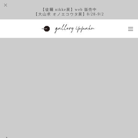
【徒爾 nikke展】web 販売中
【大山求 オノエコウタ展】8/28-9/2