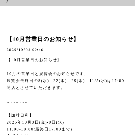
【10月営業日のお知らせ】
2025/10/03 09:46
【
10
月営業日のお知らせ】
10
月の営業日と展覧会のお知らせです。
展覧会最終日の
8(
水
)
、
22(
水
)
、
29(
水
)
、
11/5(
水
)
は
17:00
閉店とさせていただきます。
……………
【珈琲日和】
2025
年
10
月
3
日
(
金
)-8
日
(
水
)
11:00-18:00(
最終日
17:00
まで
)